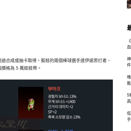
《
血
神
透過合成或抽卡取得，藍娃的兩個棒球選手達伊諾思打者、
件
價格為 5 萬娃娃幣。
唯
能
5
高
低
手