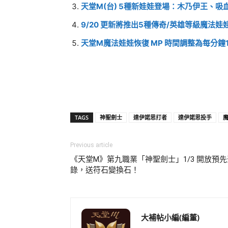
天堂M(台) 5種新娃娃登場：木乃伊王、
9/20 更新將推出5種傳奇/英雄等級魔法
天堂M魔法娃娃恢復 MP 時間調整為每分鐘1
TAGS
神聖劍士
達伊諾思打者
達伊諾思投手
Previous article
《天堂M》第九職業「神聖劍士」1/3 開放預先
錄，送符石變換石！
大補帖小編(編董)