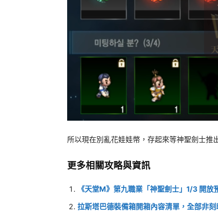
所以現在別亂花娃娃幣，存起來等神聖劍士推
更多相關攻略與資訊
《天堂M》第九職業「神聖劍士」1/3 開
拉斯塔巴德裝備箱開箱內容清單，全部非刻