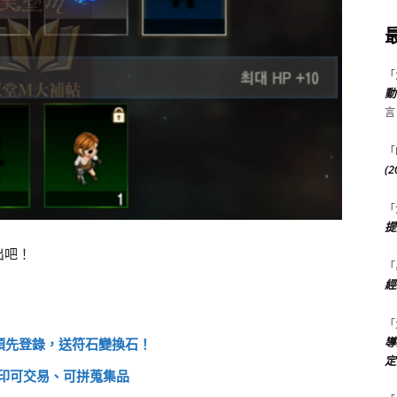
「
動
言
「
(
「
提
出吧！
「
經
「
導
放預先登錄，送符石變換石！
定
印可交易、可拼蒐集品