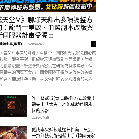
《天堂M》聊聊天釋出多項調整方
向：龍鬥士重啟、血盟副本改版與
新伺服器計畫受矚目
補帖小編(編董)
-
2026/08/03
0
天堂M》本次的聊聊天直播中，團隊針對玩家最關心的
技場、職業平衡、離線遊玩與血盟副本等議題，陸續
明後續規畫。雖然多數內容仍在研議或製作階段，但
直播中的回應可看出，開發團隊正將重點放在改善遊
節奏、補強社群互動，以及替回歸玩家創造新的切入
。
唯一級武器(青武)製作方式公開！
需先上「太古」才能成就這把永
恆的武器
2026/07/28
低成本火妖技能選擇推薦，只要
一招紅技就能輕鬆上手 (韓國玩家