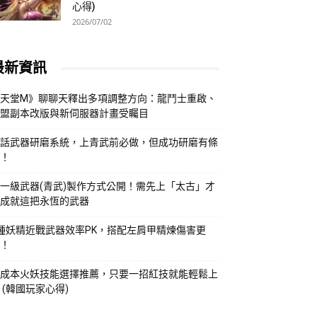
心得)
2026/07/02
最新資訊
天堂M》聊聊天釋出多項調整方向：龍鬥士重啟、
盟副本改版與新伺服器計畫受矚目
話武器研磨系統，上青武前必做，但成功研磨有條
！
一級武器(青武)製作方式公開！需先上「太古」才
成就這把永恆的武器
種妖精近戰武器效率PK，搭配左肩甲精煉傷害更
！
成本火妖技能選擇推薦，只要一招紅技就能輕鬆上
 (韓國玩家心得)