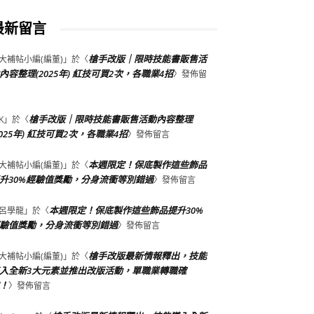
最新留言
槍手改版｜限時技能書販售活
大補帖小編(編董)
」於〈
內容整理(2025年) 紅技可買2次，各職業4招
〉發佈留
槍手改版｜限時技能書販售活動內容整理
K
」於〈
2025年) 紅技可買2次，各職業4招
〉發佈留言
本週限定！保底製作這些飾品
大補帖小編(編董)
」於〈
升30%經驗值獎勵，分身流衝等別錯過
〉發佈留言
本週限定！保底製作這些飾品提升30%
呂學龍
」於〈
驗值獎勵，分身流衝等別錯過
〉發佈留言
槍手改版最新情報釋出，技能
大補帖小編(編董)
」於〈
入全新3大元素並推出改版活動，單職業轉職確
！
〉發佈留言