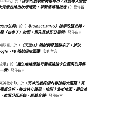
槍手改版最新情報釋出，技能導入全新
Aedrey
」於〈
大元素並推出改版活動，單職業轉職確定！
〉發佈留
大BB法師
《HOMECOMING》槍手改版公開，
」於〈
服「古魯丁」加開，預先登錄即日展開
〉發佈留言
《天堂M》帳號轉移服務來了，解決
姬順富
」於〈
oogle、FB 帳號綁定困擾
〉發佈留言
魔法娃娃探險可獲得娃娃卡位置與取得條
流氓
」於〈
一覽
〉發佈留言
死神改版詳細內容搶鮮大蒐羅！死
死神杜小帅
」於〈
職業分析、格立特守護星、埃斯卡洛斯地圖、爵位系
、血盟分配系統、經驗合併
〉發佈留言