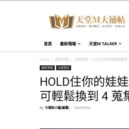
天
堂
M
大
補
帖
首頁
最新情報
天堂M TALKER
Home
最新情報
台版資訊
HOLD住你的娃娃硬幣
最新情報
台版資訊
HOLD住你的娃
可輕鬆換到 4 蒐
By
大補帖小編(編董)
-
2020/01/06