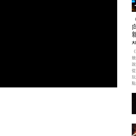
大
《
競
說
從
玩
點