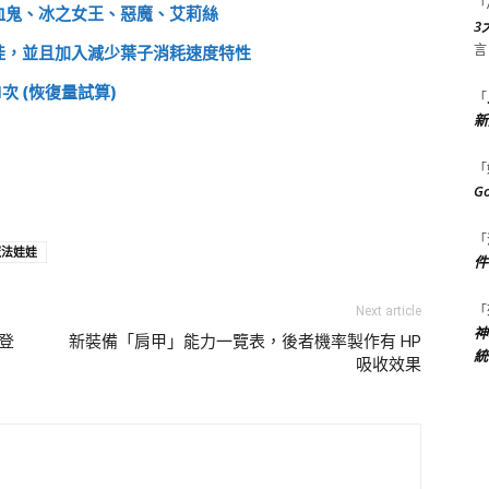
「
吸血鬼、冰之女王、惡魔、艾莉絲
3
言
娃娃，並且加入減少葉子消耗速度特性
次 (恢復量試算)
「
新
「
G
「
魔法娃娃
件
「
Next article
神
登
新裝備「肩甲」能力一覽表，後者機率製作有 HP
統
吸收效果