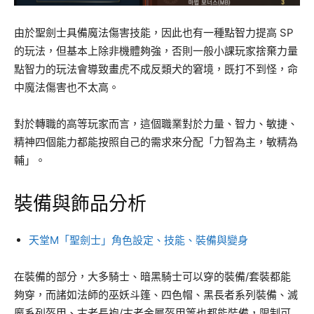
由於聖劍士具備魔法傷害技能，因此也有一種點智力提高 SP
的玩法，但基本上除非機體夠強，否則一般小課玩家捨棄力量
點智力的玩法會導致畫虎不成反類犬的窘境，既打不到怪，命
中魔法傷害也不太高。
對於轉職的高等玩家而言，這個職業對於力量、智力、敏捷、
精神四個能力都能按照自己的需求來分配「力智為主，敏精為
輔」。
裝備與飾品分析
天堂M「聖劍士」角色設定、技能、裝備與變身
在裝備的部分，大多騎士、暗黑騎士可以穿的裝備/套裝都能
夠穿，而諸如法師的巫妖斗篷、四色帽、黑長者系列裝備、滅
魔系列盔甲、古老長袍/古老金屬盔甲等也都能裝備，限制可