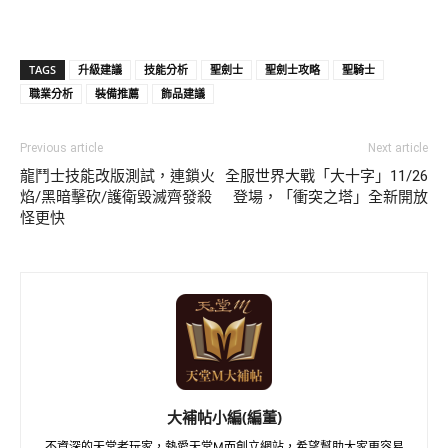
TAGS
升級建議
技能分析
聖劍士
聖劍士攻略
聖騎士
職業分析
裝備推薦
飾品建議
Previous article
Next article
龍鬥士技能改版測試，連鎖火
全服世界大戰「大十字」11/26
焰/黑暗擊砍/護衛毀滅齊發殺
登場，「衝突之塔」全新開放
怪更快
大補帖小編(編董)
不資深的天堂老玩家，熱愛天堂M而創立網站，希望幫助大家更容易