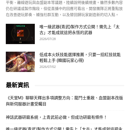
平衡、離線遊玩與血盟副本等議題，陸續說明後續規畫。雖然多數內容
仍在研議或製作階段，但從直播中的回應可看出，開發團隊正將重點放
在改善遊玩節奏、補強社群互動，以及替回歸玩家創造新的切入點。
唯一級武器(青武)製作方式公開！需先上「太
古」才能成就這把永恆的武器
2026/07/28
低成本火妖技能選擇推薦，只要一招紅技就能
輕鬆上手 (韓國玩家心得)
2026/07/02
最新資訊
《天堂M》聊聊天釋出多項調整方向：龍鬥士重啟、血盟副本改版
與新伺服器計畫受矚目
神話武器研磨系統，上青武前必做，但成功研磨有條件！
唯一級武器(青武)製作方式公開！需先上「太古」才能成就這把永