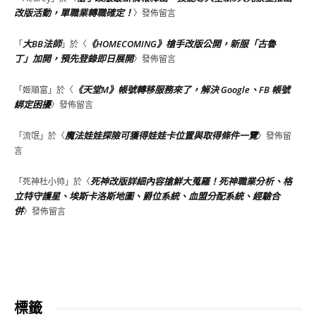
改版活動，單職業轉職確定！
〉發佈留言
大BB法師
《HOMECOMING》槍手改版公開，新服「古魯
「
」於〈
丁」加開，預先登錄即日展開
〉發佈留言
《天堂M》帳號轉移服務來了，解決 Google、FB 帳號
「
姬順富
」於〈
綁定困擾
〉發佈留言
魔法娃娃探險可獲得娃娃卡位置與取得條件一覽
「
流氓
」於〈
〉發佈留
言
死神改版詳細內容搶鮮大蒐羅！死神職業分析、格
「
死神杜小帅
」於〈
立特守護星、埃斯卡洛斯地圖、爵位系統、血盟分配系統、經驗合
併
〉發佈留言
標籤