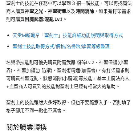
聖劍士的技能在任務中可以學到 3 招一階技能，可以再找魔法
商人購買
神聖之光
、
神聖衝暈
以及
時間消除
，如果有打架需求
則可購買
附魔武器:混亂 Lv.1
。
天堂M新職業「聖劍士」技能詳細功能說明與取得方式
聖劍士技能取得方式/價格/名譽幣/學習等級整理
名譽幣技能則可優先購買附魔武器:粉碎Lv.2、神聖保護(小聖
界)、神聖加護(加防禦)、聖劍術精通(加傷害)，有打架需求則
可購買神聖混亂、狀態消除(小魔消)等技能，基本上魔法商人
+血盟商人可買到的技能對聖劍士已經有相當大的幫助。
聖劍士的技能雖然大多好取得，但也不要隨意入手，否則填了
格子卻用不到一點也不厲害。
關於職業轉換