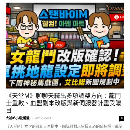
《天堂M》聊聊天釋出多項調整方向：龍鬥
士重啟、血盟副本改版與新伺服器計畫受矚
目
大補帖小編(編董)
-
2026/08/03
0
《天堂M》本次的聊聊天直播中，團隊針對玩家最關心的競技場、職業