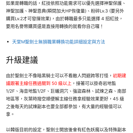
如果是轉職的話，紅技依照功能需求可以優先選擇神聖保護、
神聖加護、神聖恩典(瞬間加大HP恢復量)、粉碎Lv.3 (要另外
購買Lv.2才可發揮效果)，由於轉職最多只能選擇 4 招紅技，
要用名譽幣購買還是直接用轉換的就看你自己囉！
天堂M聖劍士無損職業轉換功能詳細設定與方法
升級建議
由於聖劍士不像暗黑騎士可以不看敵人閃避跨等打怪，
初期建
議跟著主線任務過關到 50 級以上
，接著可以掛奇岩地監
1/2F、海音地監1/2F、巨蟻洞穴、強盜森林、試煉之森、南部
地區等，灰葉時撥空順便解主線任務拿經驗效果更好，45 級
之後每天的試煉副本也要全部都參加，有大量的經驗值可以
拿。
以韓版目前的設定，聖劍士開放後會有紅色妖魔以及特殊副本