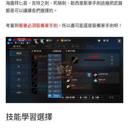
海露拜匕首、克特之劍、死騎劍、歐西里斯單手劍這幾把武器
都是可以讓課長們選擇的。
考量到
衝暈必須裝備單手劍
，所以盡可能還是裝備單手劍吧！
技能學習選擇