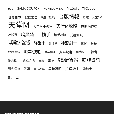
NCSoft
TJ Coupon
GAMA COUPON
bug
HOMECOMING
台版情報
世界副本
傲慢之塔
功能/技巧
商城
天堂2M
天堂M
天堂M攻略
天堂M小教室
拉斯塔巴德
暗黑騎士
槍手
攻城戰
槍手改版
武器測試
活動/商城
狂戰士
神聖劍士
移民
紋樣
神槍手
職業/技能
資料設定
紋樣系統
轉職
職業轉換
輔助程式
韓版情報
韓版資訊
雷神
遊戲橘子
遺忘之島
金變
黑暗騎士
預先登錄
黑妖
黑暗妖精
龍騎士
黑妖攻略
龍鬥士