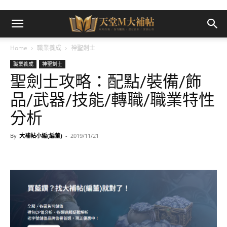
Home
職業養成
神聖劍士
職業養成
神聖劍士
聖劍士攻略：配點/裝備/飾
品/武器/技能/轉職/職業特性
分析
By
大補帖小編(編董)
-
2019/11/21