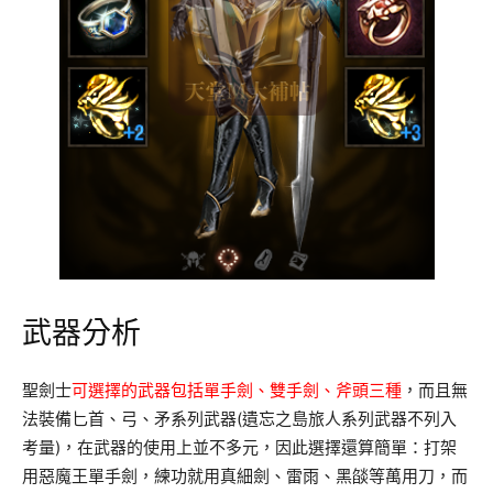
武器分析
聖劍士
可選擇的武器包括單手劍、雙手劍、斧頭三種
，而且無
法裝備匕首、弓、矛系列武器(遺忘之島旅人系列武器不列入
考量)，在武器的使用上並不多元，因此選擇還算簡單：打架
用惡魔王單手劍，練功就用真細劍、雷雨、黑燄等萬用刀，而