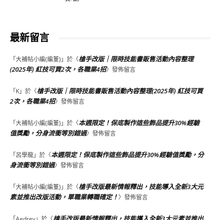
最新留言
槍手改版｜限時技能書販售活動內容整理
「
大補帖小編(編董)
」於〈
(2025年) 紅技可買2次，各職業4招
〉發佈留言
槍手改版｜限時技能書販售活動內容整理(2025年) 紅技可買
「
K
」於〈
2次，各職業4招
〉發佈留言
本週限定！保底製作這些飾品提升30%經驗
「
大補帖小編(編董)
」於〈
值獎勵，分身流衝等別錯過
〉發佈留言
本週限定！保底製作這些飾品提升30%經驗值獎勵，分
「
呂學龍
」於〈
身流衝等別錯過
〉發佈留言
槍手改版最新情報釋出，技能導入全新3大元
「
大補帖小編(編董)
」於〈
素並推出改版活動，單職業轉職確定！
〉發佈留言
槍手改版最新情報釋出，技能導入全新3大元素並推出
「
Aedrey
」於〈