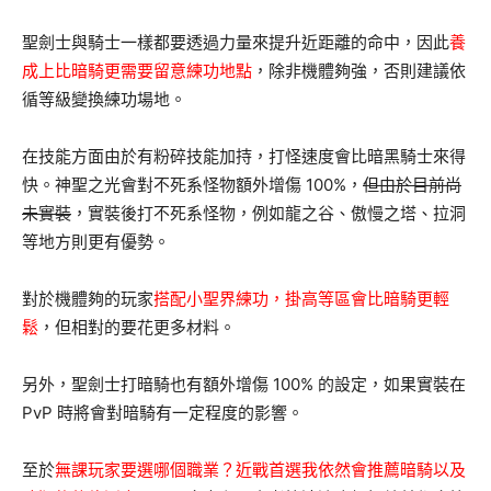
聖劍士與騎士一樣都要透過力量來提升近距離的命中，因此
養
成上比暗騎更需要留意練功地點
，除非機體夠強，否則建議依
循等級變換練功場地。
在技能方面由於有粉碎技能加持，打怪速度會比暗黑騎士來得
快。神聖之光會對不死系怪物額外增傷 100%，
但由於目前尚
未實裝
，實裝後打不死系怪物，例如龍之谷、傲慢之塔、拉洞
等地方則更有優勢。
對於機體夠的玩家
搭配小聖界練功，掛高等區會比暗騎更輕
鬆
，但相對的要花更多材料。
另外，聖劍士打暗騎也有額外增傷 100% 的設定，如果實裝在
PvP 時將會對暗騎有一定程度的影響。
至於
無課玩家要選哪個職業？近戰首選我依然會推薦暗騎以及