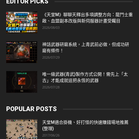
EDITOR PICKS
《天堂M》聊聊天釋出多項調整方向：龍鬥士重
啟、血盟副本改版與新伺服器計畫受矚目
2026/08/03
神話武器研磨系統，上青武前必做，但成功研
磨有條件！
2026/07/29
唯一級武器(青武)製作方式公開！需先上「太
古」才能成就這把永恆的武器
2026/07/28
POPULAR POSTS
天堂M適合掛機、好打怪的快速賺錢場地推薦
(整理)
2017/06/26