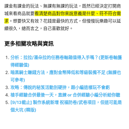
課金有課金的玩法、無課有無課的玩法，既然已經決定打開商
城來看商品就要
看清楚商品對你來說意義是什麼、符不符合需
求
。想要快又有效？花錢是最快的方式，但慢慢玩樂趣可以延
續很久，總而言之，自己喜歡就好。
更多相關攻略與資訊
分析：拉拉/潘朵拉的任務卷軸箱值得入手嗎？(更新卷軸獲
得經驗值)
暗黑騎士賺錢方法，應對金幣降低和等級裝備不足 (無課也
可參考)
攻略：傳說的秘笈活動別硬拚，跟小編這樣玩不會虧
槍手經驗合併最後一天，直練 or 合併經驗小編分析給你聽
[9/13截止] 製作系統新增 祝福防卷/武卷項目，但這可能是
個大坑 (韓版)