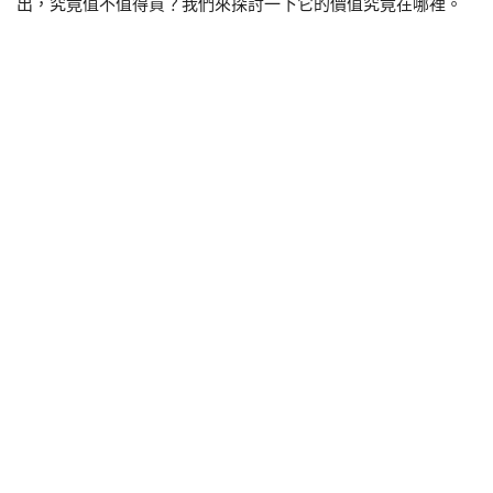
出，究竟值不值得買？我們來探討一下它的價值究竟在哪裡。