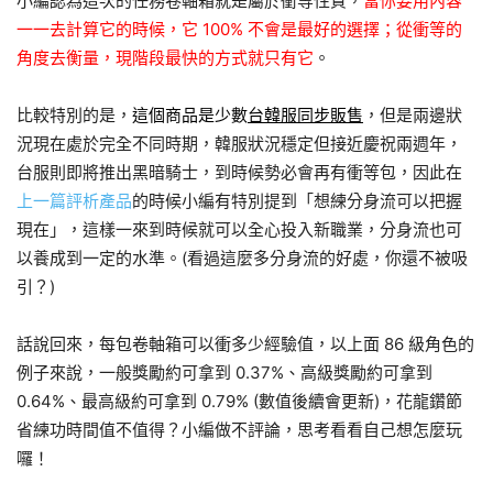
小編認為這次的任務卷軸箱就是屬於衝等性質，
當你要用內容
一一去計算它的時候，它 100% 不會是最好的選擇；從衝等的
角度去衡量，現階段最快的方式就只有它
。
比較特別的是，
這個商品是少數
台韓服同步販售
，但是兩邊狀
況現在處於完全不同時期，韓服狀況穩定但接近慶祝兩週年，
台服則即將推出黑暗騎士，到時候勢必會再有衝等包，因此在
上一篇評析產品
的時候小編有特別提到「想練分身流可以把握
現在」，這樣一來到時候就可以全心投入新職業，分身流也可
以養成到一定的水準。(看過這麼多分身流的好處，你還不被吸
引？)
話說回來，每包卷軸箱可以衝多少經驗值，以上面 86 級角色的
例子來說，一般獎勵約可拿到 0.37%、高級獎勵約可拿到
0.64%、最高級約可拿到 0.79% (數值後續會更新)，花龍鑽節
省練功時間值不值得？小編做不評論，思考看看自己想怎麼玩
囉！