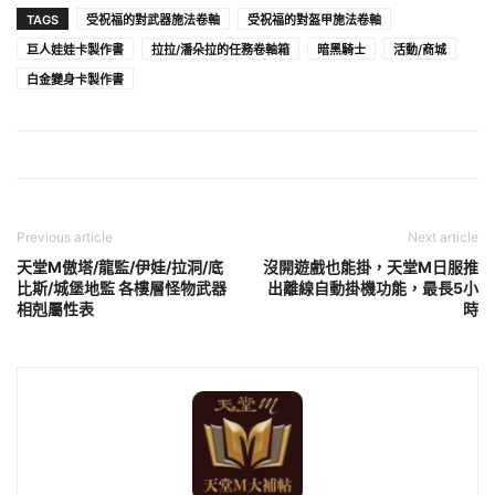
TAGS
受祝福的對武器施法卷軸
受祝福的對盔甲施法卷軸
巨人娃娃卡製作書
拉拉/潘朵拉的任務卷軸箱
暗黑騎士
活動/商城
白金變身卡製作書
Previous article
Next article
天堂M傲塔/龍監/伊娃/拉洞/底
沒開遊戲也能掛，天堂M日服推
比斯/城堡地監 各樓層怪物武器
出離線自動掛機功能，最長5小
相剋屬性表
時