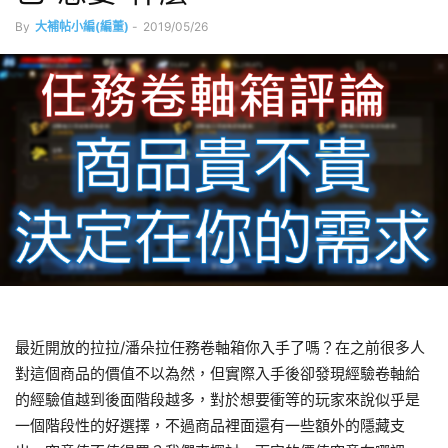
By
大補帖小編(編董)
-
2019/05/26
最近開放的拉拉/潘朵拉任務卷軸箱你入手了嗎？在之前很多人
對這個商品的價值不以為然，但實際入手後卻發現經驗卷軸給
的經驗值越到後面階段越多，對於想要衝等的玩家來說似乎是
一個階段性的好選擇，不過商品裡面還有一些額外的隱藏支