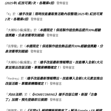
(2025年) 紅技可買2次，各職業4招
〉發佈留言
槍手改版｜限時技能書販售活動內容整理(2025年) 紅技可買
「
K
」於〈
2次，各職業4招
〉發佈留言
本週限定！保底製作這些飾品提升30%經驗
「
大補帖小編(編董)
」於〈
值獎勵，分身流衝等別錯過
〉發佈留言
本週限定！保底製作這些飾品提升30%經驗值獎勵，分
「
呂學龍
」於〈
身流衝等別錯過
〉發佈留言
槍手改版最新情報釋出，技能導入全新3大元
「
大補帖小編(編董)
」於〈
素並推出改版活動，單職業轉職確定！
〉發佈留言
槍手改版最新情報釋出，技能導入全新3大元素並推出
「
Aedrey
」於〈
改版活動，單職業轉職確定！
〉發佈留言
大BB法師
《HOMECOMING》槍手改版公開，新服「古魯
「
」於〈
丁」加開，預先登錄即日展開
〉發佈留言
《天堂M》帳號轉移服務來了，解決 Google、FB 帳號
「
姬順富
」於〈