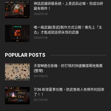
神話武器研磨系統，上青武前必做，但成功研
磨有條件！
2026/07/29
唯一級武器(青武)製作方式公開！需先上「太
古」才能成就這把永恆的武器
2026/07/28
POPULAR POSTS
天堂M適合掛機、好打怪的快速賺錢場地推薦
(整理)
2017/06/26
7/26 新增夏季任務，防武卷商人有條件的回來
了！！
2017/07/26