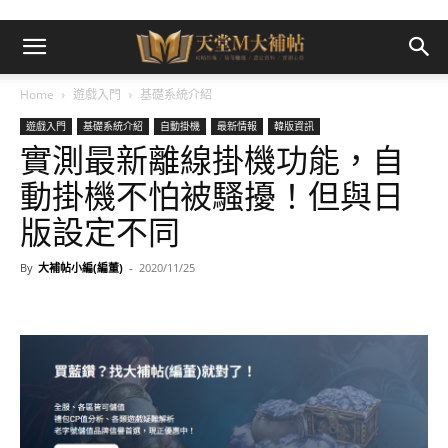
Home
遊戲入門
基礎系統介紹
遊戲入門
基礎系統介紹
自動掛機
最新情報
韓版資訊
實測最新離線掛機功能，自
動掛機不怕被騷擾！但與日
版設定不同
By
大補帖小編(編董)
-
2020/11/25