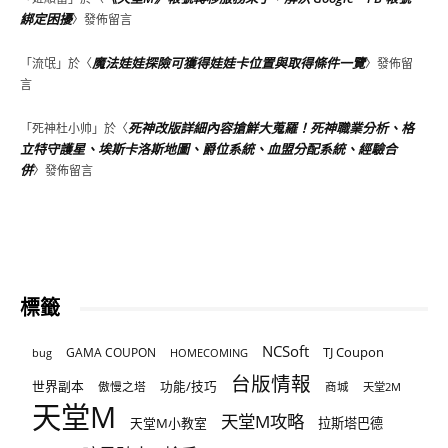
綁定困擾
〉發佈留言
魔法娃娃探險可獲得娃娃卡位置與取得條件一覽
「
流氓
」於〈
〉發佈留
言
死神改版詳細內容搶鮮大蒐羅！死神職業分析、格
「
死神杜小帅
」於〈
立特守護星、埃斯卡洛斯地圖、爵位系統、血盟分配系統、經驗合
併
〉發佈留言
標籤
NCSoft
TJ Coupon
GAMA COUPON
bug
HOMECOMING
台版情報
世界副本
傲慢之塔
功能/技巧
商城
天堂2M
天堂M
天堂M攻略
天堂M小教室
拉斯塔巴德