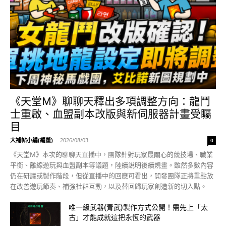
《天堂M》聊聊天釋出多項調整方向：龍鬥
士重啟、血盟副本改版與新伺服器計畫受矚
目
大補帖小編(編董)
-
2026/08/03
0
《天堂M》本次的聊聊天直播中，團隊針對玩家最關心的競技場、職業
平衡、離線遊玩與血盟副本等議題，陸續說明後續規畫。雖然多數內容
仍在研議或製作階段，但從直播中的回應可看出，開發團隊正將重點放
在改善遊玩節奏、補強社群互動，以及替回歸玩家創造新的切入點。
唯一級武器(青武)製作方式公開！需先上「太
古」才能成就這把永恆的武器