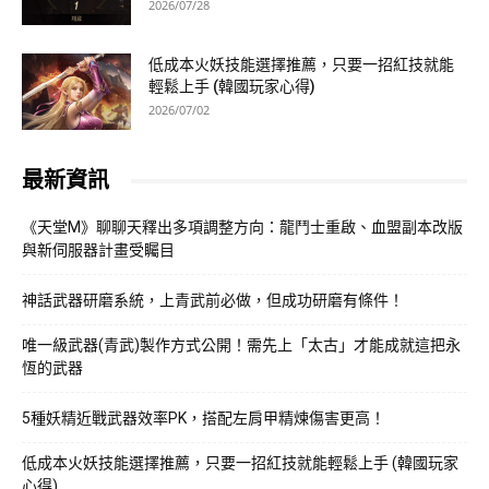
2026/07/28
低成本火妖技能選擇推薦，只要一招紅技就能
輕鬆上手 (韓國玩家心得)
2026/07/02
最新資訊
《天堂M》聊聊天釋出多項調整方向：龍鬥士重啟、血盟副本改版
與新伺服器計畫受矚目
神話武器研磨系統，上青武前必做，但成功研磨有條件！
唯一級武器(青武)製作方式公開！需先上「太古」才能成就這把永
恆的武器
5種妖精近戰武器效率PK，搭配左肩甲精煉傷害更高！
低成本火妖技能選擇推薦，只要一招紅技就能輕鬆上手 (韓國玩家
心得)