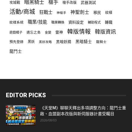
暗黑騎士
槍手
攻城戰
槍手改版
武器測試
活動/商城
狂戰士
神聖劍士
移民
紋樣
神槍手
職業/技能
資料設定
紋樣系統
轉職
職業轉換
輔助程式
韓版情報
韓版資訊
雷神
遊戲橘子
遺忘之島
金變
黑暗騎士
預先登錄
黑妖
黑暗妖精
龍騎士
黑妖攻略
龍鬥士
EDITOR PICKS
《天堂M》聊聊天釋出多項調整方向：龍鬥士重
啟、血盟副本改版與新伺服器計畫受矚目
2026/08/03