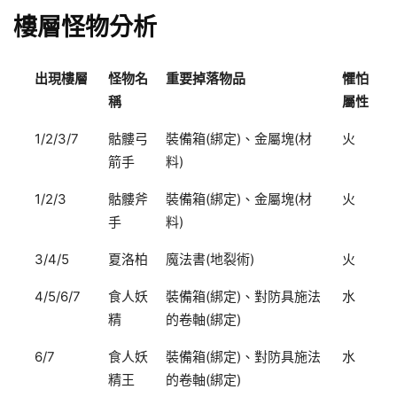
樓層怪物分析
出現樓層
怪物名
重要掉落物品
懼怕
稱
屬性
1/2/3/7
骷髏弓
裝備箱(綁定)、金屬塊(材
火
箭手
料)
1/2/3
骷髏斧
裝備箱(綁定)、金屬塊(材
火
手
料)
3/4/5
夏洛柏
魔法書(地裂術)
火
4/5/6/7
食人妖
裝備箱(綁定)、對防具施法
水
精
的卷軸(綁定)
6/7
食人妖
裝備箱(綁定)、對防具施法
水
精王
的卷軸(綁定)