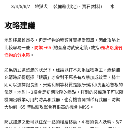
3/4/5/6/7
地獄犬
裝備箱(綁定)、寶石(材料)
水
攻略建議
地監樓層雖然多，但是怪物的種類其實相當簡單，因此攻略上
比較容易一些，
防禦 -65
(約全身防武安定裝+戒指)
是攻略強弱
怪物的分水嶺
。
如果防武還沒滿的狀況下，建議以打不死系怪物為主，妖精補
充箭時記得選擇「銀箭」才會對不死系有攻擊加成效果，騎士
則可以選擇銀長劍、米索利劍等材質是銀/米索利/奧里哈魯根的
武器，地監1~3樓會是初期攻略的重點，打到的裝備箱子可以隨
機開出職業可用的防具和武器，也有機會開到稀有武器。防禦
大約到 -65 時骷髏攻擊會有很高的機會 MISS。
防武加滿之後可以往深一點的樓層移動，4 樓的食人妖精、6/7