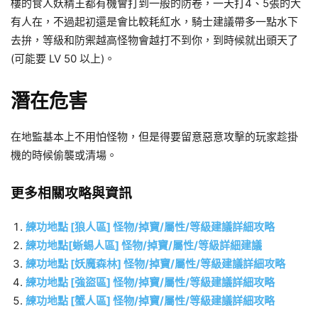
樓的食人妖精王都有機會打到一般的防卷，一天打4、5張的大
有人在，不過起初還是會比較耗紅水，騎士建議帶多一點水下
去拚，等級和防禦越高怪物會越打不到你，到時候就出頭天了
(可能要 LV 50 以上)。
潛在危害
在地監基本上不用怕怪物，但是得要留意惡意攻擊的玩家趁掛
機的時候偷襲或清場。
更多相關攻略與資訊
練功地點 [狼人區] 怪物/掉寶/屬性/等級建議詳細攻略
練功地點[蜥蜴人區] 怪物/掉寶/屬性/等級詳細建議
練功地點 [妖魔森林] 怪物/掉寶/屬性/等級建議詳細攻略
練功地點 [強盜區] 怪物/掉寶/屬性/等級建議詳細攻略
練功地點 [蟹人區] 怪物/掉寶/屬性/等級建議詳細攻略