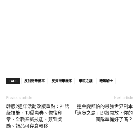
TAGS
反射衝暈機率
反彈衝暈機率
暈眩之鏡
暗黑騎士
Previous article
Next article
韓版2週年活動改版重點：神話
連金變都怕的最強世界副本
級技能、TJ優惠券、恢復印
「遺忘之島」即將開放，你的
章、全職業新技能、簽到獎
團隊準備好了嗎？
勵、飾品可存倉轉移