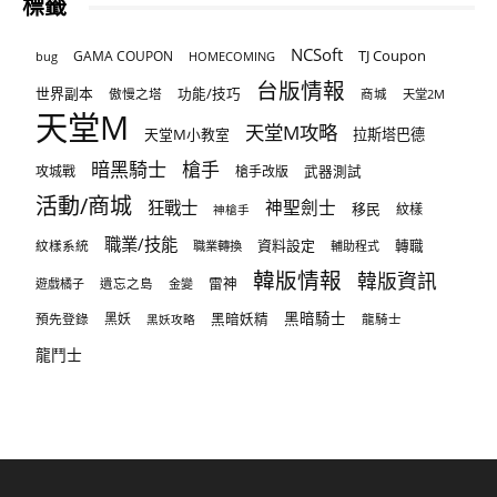
標籤
NCSoft
TJ Coupon
GAMA COUPON
bug
HOMECOMING
台版情報
世界副本
傲慢之塔
功能/技巧
商城
天堂2M
天堂M
天堂M攻略
天堂M小教室
拉斯塔巴德
暗黑騎士
槍手
攻城戰
槍手改版
武器測試
活動/商城
狂戰士
神聖劍士
移民
紋樣
神槍手
職業/技能
資料設定
紋樣系統
轉職
職業轉換
輔助程式
韓版情報
韓版資訊
雷神
遊戲橘子
遺忘之島
金變
黑暗騎士
預先登錄
黑妖
黑暗妖精
龍騎士
黑妖攻略
龍鬥士