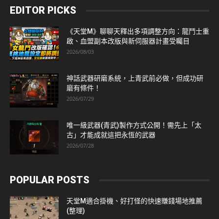
EDITOR PICKS
《天堂M》聊聊天釋出多項調整方向：龍鬥士重
啟、血盟副本改版與新伺服器計畫受矚目
2026/08/03
神話武器研磨系統，上青武前必做，但成功研
磨有條件！
2026/07/29
唯一級武器(青武)製作方式公開！需先上「太
古」才能成就這把永恆的武器
2026/07/28
POPULAR POSTS
天堂M適合掛機、好打怪的快速賺錢場地推薦
(整理)