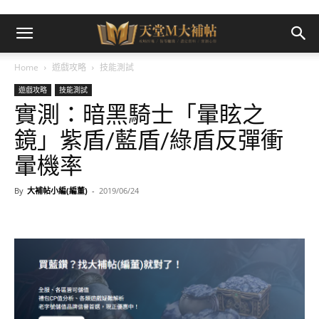
Home
遊戲攻略
技能測試
遊戲攻略
技能測試
實測：暗黑騎士「暈眩之
鏡」紫盾/藍盾/綠盾反彈衝
暈機率
By
大補帖小編(編董)
-
2019/06/24