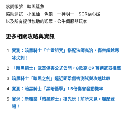
紫變帳號｜暗黑鯊魚
協助測試｜小風仙 色狼 一神明一 SGR德心媛
以及所有提供協助的觀眾、公牛伺服器玩家
更多相關攻略與資訊
實測：暗黑騎士「亡靈詛咒」搭配法師高治，傷害超越寒
冰尖刺！
「暗黑騎士」武器傷害公式公開，8款高 CP 首選武器推薦
暗黑騎士「暗黑之劍」遠近距離傷害測試與攻速比較
實測：暗黑騎士「黑暗衝擊」1.5倍傷害發動機率
實況：新職業「暗黑騎士」搶先玩！前所未見。輾壓登
場！