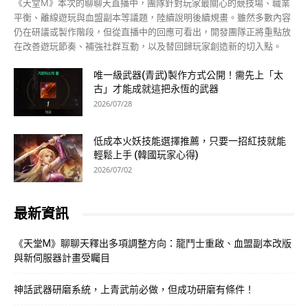
《天堂M》本次的聊聊天直播中，團隊針對玩家最關心的競技場、職業
平衡、離線遊玩與血盟副本等議題，陸續說明後續規畫。雖然多數內容
仍在研議或製作階段，但從直播中的回應可看出，開發團隊正將重點放
在改善遊玩節奏、補強社群互動，以及替回歸玩家創造新的切入點。
唯一級武器(青武)製作方式公開！需先上「太
古」才能成就這把永恆的武器
2026/07/28
低成本火妖技能選擇推薦，只要一招紅技就能
輕鬆上手 (韓國玩家心得)
2026/07/02
最新資訊
《天堂M》聊聊天釋出多項調整方向：龍鬥士重啟、血盟副本改版
與新伺服器計畫受矚目
神話武器研磨系統，上青武前必做，但成功研磨有條件！