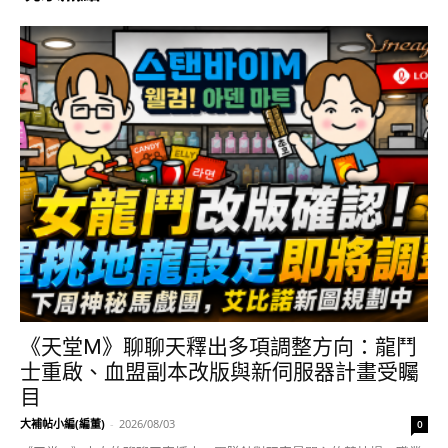
《天堂M》聊聊天釋出多項調整方向：龍鬥
士重啟、血盟副本改版與新伺服器計畫受矚
目
大補帖小編(編董)
-
2026/08/03
0