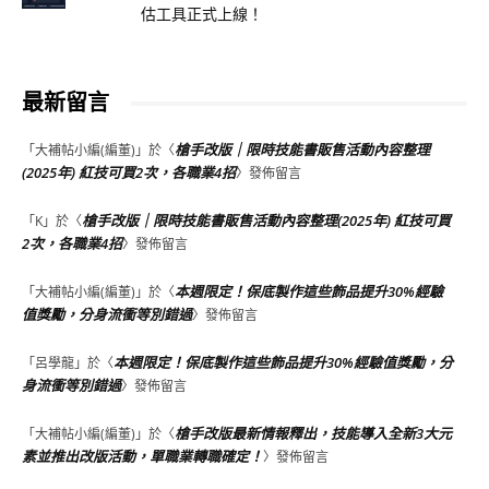
估工具正式上線！
最新留言
槍手改版｜限時技能書販售活動內容整理
「
大補帖小編(編董)
」於〈
(2025年) 紅技可買2次，各職業4招
〉發佈留言
槍手改版｜限時技能書販售活動內容整理(2025年) 紅技可買
「
K
」於〈
2次，各職業4招
〉發佈留言
本週限定！保底製作這些飾品提升30%經驗
「
大補帖小編(編董)
」於〈
值獎勵，分身流衝等別錯過
〉發佈留言
本週限定！保底製作這些飾品提升30%經驗值獎勵，分
「
呂學龍
」於〈
身流衝等別錯過
〉發佈留言
槍手改版最新情報釋出，技能導入全新3大元
「
大補帖小編(編董)
」於〈
素並推出改版活動，單職業轉職確定！
〉發佈留言