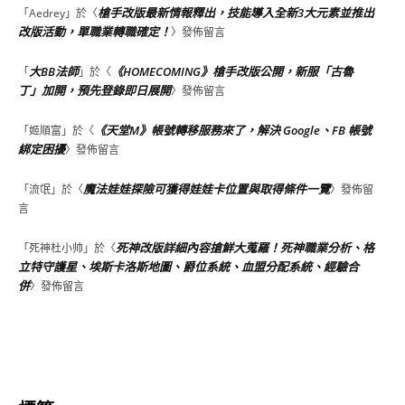
槍手改版最新情報釋出，技能導入全新3大元素並推出
「
Aedrey
」於〈
改版活動，單職業轉職確定！
〉發佈留言
大BB法師
《HOMECOMING》槍手改版公開，新服「古魯
「
」於〈
丁」加開，預先登錄即日展開
〉發佈留言
《天堂M》帳號轉移服務來了，解決 Google、FB 帳號
「
姬順富
」於〈
綁定困擾
〉發佈留言
魔法娃娃探險可獲得娃娃卡位置與取得條件一覽
「
流氓
」於〈
〉發佈留
言
死神改版詳細內容搶鮮大蒐羅！死神職業分析、格
「
死神杜小帅
」於〈
立特守護星、埃斯卡洛斯地圖、爵位系統、血盟分配系統、經驗合
併
〉發佈留言