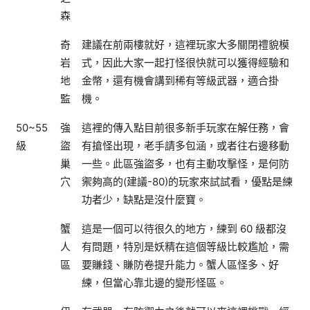
森
奇
建議在前兩樓就好，這裡玩家大多關閉禮貌模
岩
式，因此大家一起打怪很快就可以獲得經驗和
地
金幣，還有機會講到稀有等級武器，適合掛
監
機。
50~55
強
這裡的傳入點目前很多新手玩家在解任務，會
級
盜
有搶怪出現，老手請多包涵，或者往右邊移動
巢
一些。此區強盜多，也有主動攻擊怪，是何防
穴
禦夠高的(建議-80)的玩家來試試看，優點是練
功者少，缺點是沒什麼寶。
蟹
這是一個可以待很久的地方，練到 60 級都沒
人
有問題，特別是妖精在這個等級比較尷尬，需
區
要賺錢、賺防卷提升能力。蟹人區怪多、好
練，但當心靠北邊的變形怪區。