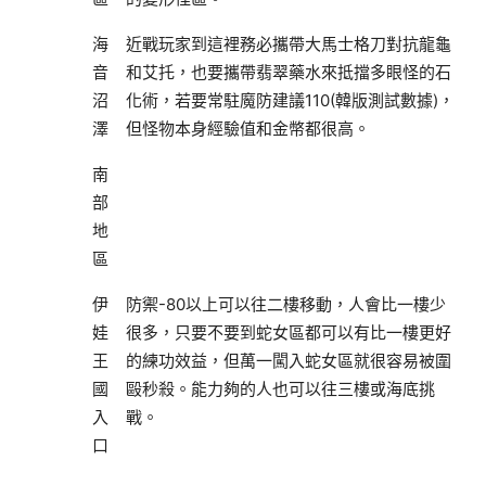
海
近戰玩家到這裡務必攜帶大馬士格刀對抗龍龜
音
和艾托，也要攜帶翡翠藥水來抵擋多眼怪的石
沼
化術，若要常駐魔防建議110(韓版測試數據)，
澤
但怪物本身經驗值和金幣都很高。
南
部
地
區
伊
防禦-80以上可以往二樓移動，人會比一樓少
娃
很多，只要不要到蛇女區都可以有比一樓更好
王
的練功效益，但萬一闖入蛇女區就很容易被圍
國
毆秒殺。能力夠的人也可以往三樓或海底挑
入
戰。
口