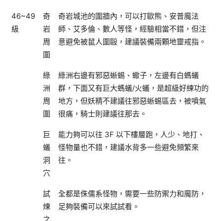
46~49
奇
奇岩城池的圍牆內，可以打歐熊、安普魔法
級
岩
師、艾多倫、數人等怪，經驗相當不錯，但注
周
意避免被鼠人圍毆，建議裝備兩顆地靈戒指。
圍
綠
綠洲右邊有邪惡蜥蜴、蠍子，左邊有白螞蟻
洲
群，下面又有巨大螞蟻/火蟻，是超級好練功的
周
地方，但妖精不建議往邪惡蜥蜴區去，被噴氣
圍
很痛，騎士則建議往那去。
巨
能力夠可以往 3F 以下樓層跑，人少、地打、
蟻
怪物量也不錯，建議水背多一些避免頻繁來
洞
往。
穴
試
全都是侏儒系怪物，需要一些防禦力和魔防，
煉
足夠裝備可以來試試看。
之