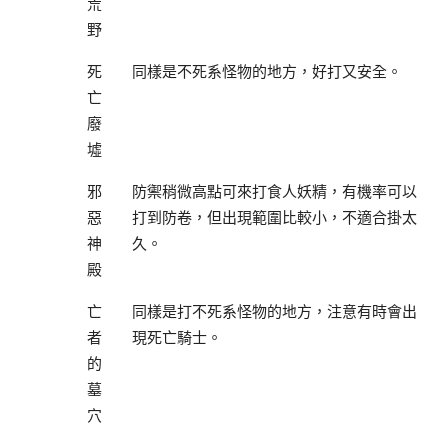
荒
野
死
同樣是不死系怪物的地方，好打又安全。
亡
廢
墟
邪
防禦稍微高點可來打食人妖精，有機率可以
惡
打到防卷，但出現範圍比較小，不適合掛太
神
久。
殿
亡
同樣是打不死系怪物的地方，注意有時會出
者
現死亡騎士。
的
墓
穴