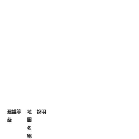
建議等
地
說明
級
圖
名
稱