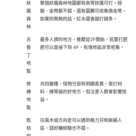
妖
整個妖魔森林地圖都有高等妖魔可打，經
魔
驗、金幣都不錯，還有圖騰可收集換金幣，
森
如果防禦夠的話，紅水還會越打越多。
林
古
最多人擠的地方，推薦從2F開始，若要打肥
魯
肥可以直接下到 4F，有塊地區非常密集。
丁
地
監
修
共四層樓，怪物分部有明顯差異，是打材
練
料、練等級的好地方，但注意人群會影響效
地
益。
監
乾
往風木城方向走可以遇到格力芬和蜥蜴人
枯
區，錢好賺經驗也不錯。
的