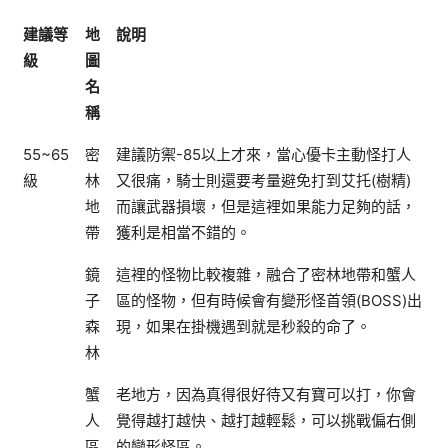
建議等
地
說明
級
圖
名
稱
55~65
密
建議防禦-85以上才來，當心優卡主動怪打人
級
林
又很痛，騎士則還要考量避免打到艾托(樹精)
地
而讓武器損壞，但是這裡如果能力足夠的話，
帶
獲利是相當不錯的。
鏡
這裡的怪物比較複雜，融合了密林地帶和蟹人
子
區的怪物，但有時候會有變形怪首領(BOSS)出
森
現，如果在掛機遇到就是秒殺的命了。
林
蟹
老地方，因為真得很好待又有寶可以打，你會
人
覺得越打越快、越打越輕鬆，可以挑戰偏右側
區
的變形怪區。