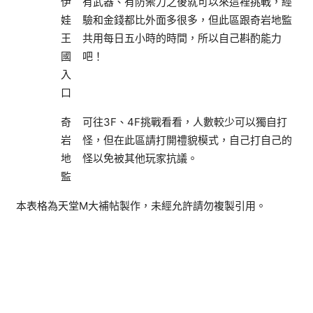
伊
有武器、有防禦力之後就可以來這裡挑戰，經
娃
驗和金錢都比外面多很多，但此區跟奇岩地監
王
共用每日五小時的時間，所以自己斟酌能力
國
吧！
入
口
奇
可往3F、4F挑戰看看，人數較少可以獨自打
岩
怪，但在此區請打開禮貌模式，自己打自己的
地
怪以免被其他玩家抗議。
監
本表格為天堂M大補帖製作，未經允許請勿複製引用。