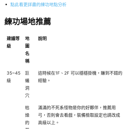
點此看更詳盡的練功地點分析
練功場地推薦
建議等
地
說明
級
圖
名
稱
35~45
巨
這時候在1F、2F 可以穩穩掛機，賺到不錯的
級
蟻
經驗。
洞
穴
枯
滿滿的不死系怪物是你的好夥伴，推薦用
燥
弓，否則會去看戲，裝備檢取設定也請改成
的
高級以上。