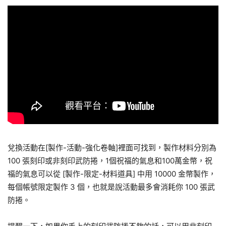
兌換活動在[製作-活動-強化卷軸]裡面可找到，製作材料分別為
100 張刻印或非刻印武防捲，1個祝福的氣息和100萬金幣，祝
福的氣息可以從 [製作-限定-材料道具] 中用 10000 金幣製作，
每個帳號限定製作 3 個，也就是說活動最多會消耗你 100 張武
防捲。