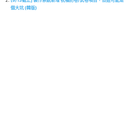
[9/13截止] 製作系統新增 祝福防卷/武卷項目，但這可能是
個大坑 (韓版)