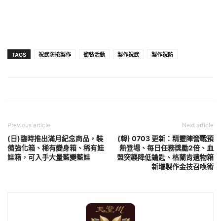
TAGS
祝武防捲製作
衝裝活動
製作祝武
製作祝防
Previous article
Next article
(日)臨時推出滿月紀念商品，裝
(韓) 0703 更新：精靈陣營戰預
備強化箱、稀有變身箱、稀有娃
熱登場、每日任務獎勵2倍、血
娃箱，可入手大量藍變藍娃
盟突襲降低鑰匙、格蘭肯遺物箱
新增製作金技召喚術