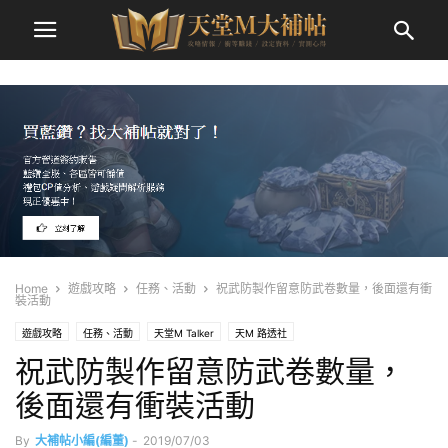
Home
遊戲攻略
任務、活動
祝武防製作留意防武卷數量，後面還有衝
裝活動
遊戲攻略
任務、活動
天堂M Talker
天M 路透社
祝武防製作留意防武卷數量，
後面還有衝裝活動
By
大補帖小編(編董)
-
2019/07/03