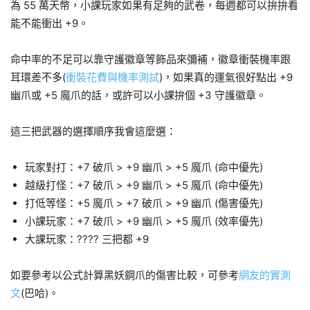
為 55 萬天幣，小課玩家如果有足夠的武卷，每週都可以拚拚看
能不能衝出 +9。
命中率的不足可以靠守護徽章等飾品來彌補，徽章衝裝機率跟
耳環差不多(
衝裝花費與機率測試
)，如果真的運氣很好點出 +9
幽爪或 +5 魔爪的話，或許可以小課拚個 +3 守護徽章。
這三把武器的選擇順序我會這麼選：
玩家對打：+7 破爪 > +9 幽爪 > +5 魔爪 (命中優先)
越級打怪：+7 破爪 > +9 幽爪 > +5 魔爪 (命中優先)
打低等怪：+5 魔爪 > +7 破爪 > +9 幽爪 (傷害優先)
小課玩家：+7 破爪 > +9 幽爪 > +5 魔爪 (效率優先)
大課玩家：???? 三把都 +9
如要參考以公式計算黑妖鋼爪的傷害比較，可參考
網友的實測
文
(巴哈)。