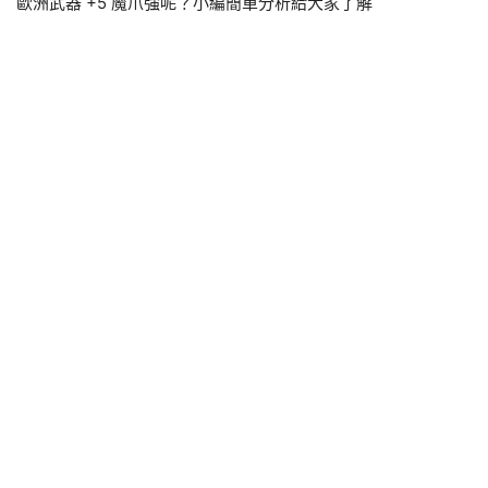
歐洲武器 +5 魔爪強呢？小編簡單分析給大家了解