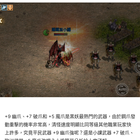
+9 幽爪、+7 破爪和 +5 魔爪是黑妖最熱門的武器，由於鋼爪發
動重擊的機率非常高，清怪速度明顯比同等級其他職業玩家快
上許多，究竟平民武器 +9 幽爪強呢？還是小課武器 +7 破爪、