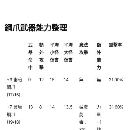
鋼爪武器能力整理
武
額
平均
平均
魔法
額
重擊率
器
外
小怪
大怪
攻擊
外
命
攻
傷害
傷害
能
中
擊
力
+9 幽暗
9
12
15
14
無
無
21.00%
鋼爪
(17/15)
+7 破壞
13
8
14
13.5
猛爆
力
31.60%
鋼爪
劇
量
(19/18)
毒：
+1
8%
精