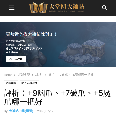
Home
遊戲攻略
評析：+9幽爪、+7破爪、+5魔爪哪一把好
遊戲攻略
防具武器測試
評析：+9幽爪、+7破爪、+5魔
爪哪一把好
By
大補帖小編(編董)
-
2018/07/17