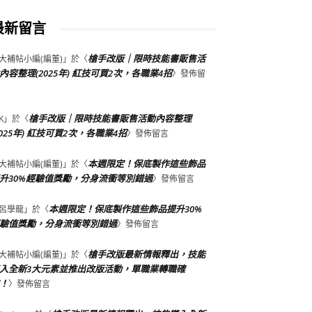
最新留言
槍手改版｜限時技能書販售活
大補帖小編(編董)
」於〈
內容整理(2025年) 紅技可買2次，各職業4招
〉發佈留
槍手改版｜限時技能書販售活動內容整理
K
」於〈
2025年) 紅技可買2次，各職業4招
〉發佈留言
本週限定！保底製作這些飾品
大補帖小編(編董)
」於〈
升30%經驗值獎勵，分身流衝等別錯過
〉發佈留言
本週限定！保底製作這些飾品提升30%
呂學龍
」於〈
驗值獎勵，分身流衝等別錯過
〉發佈留言
槍手改版最新情報釋出，技能
大補帖小編(編董)
」於〈
入全新3大元素並推出改版活動，單職業轉職確
！
〉發佈留言