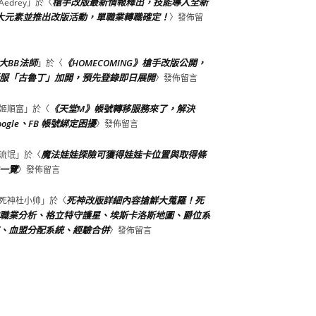
槍手改版最新情報釋出，技能導入全新
Aedrey
」於〈
大元素並推出改版活動，單職業轉職確定！
〉發佈留
大BB法師
《HOMECOMING》槍手改版公開，
」於〈
服「古魯丁」加開，預先登錄即日展開
〉發佈留言
《天堂M》帳號轉移服務來了，解決
姬順富
」於〈
oogle、FB 帳號綁定困擾
〉發佈留言
魔法娃娃探險可獲得娃娃卡位置與取得條
流氓
」於〈
一覽
〉發佈留言
死神改版詳細內容搶鮮大蒐羅！死
死神杜小帅
」於〈
職業分析、格立特守護星、埃斯卡洛斯地圖、爵位系
、血盟分配系統、經驗合併
〉發佈留言