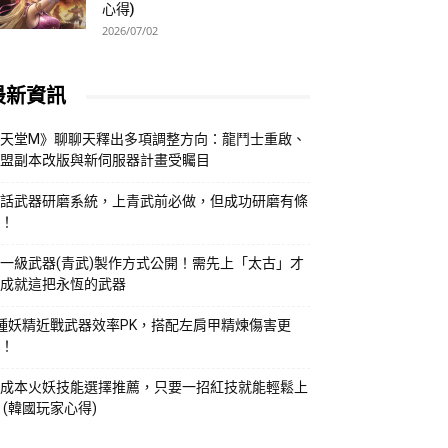
心得)
2026/07/02
最新資訊
天堂M》聊聊天釋出多項調整方向：龍鬥士重啟、
盟副本改版與新伺服器計畫受矚目
話武器研磨系統，上青武前必做，但成功研磨有條
！
一級武器(青武)製作方式公開！需先上「太古」才
成就這把永恆的武器
種妖精近戰武器效率PK，搭配左肩甲精煉傷害更
！
成本火妖技能選擇推薦，只要一招紅技就能輕鬆上
 (韓國玩家心得)