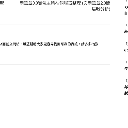
「
神聖
新篇章3.0實況主所在伺服器整理 (與新篇章2.0開
3
局戰分析)
言
「
新
「
M而創立網站，希望幫助大家更容易找到可靠的資訊，請多多指教
G
「
件
「
神
統