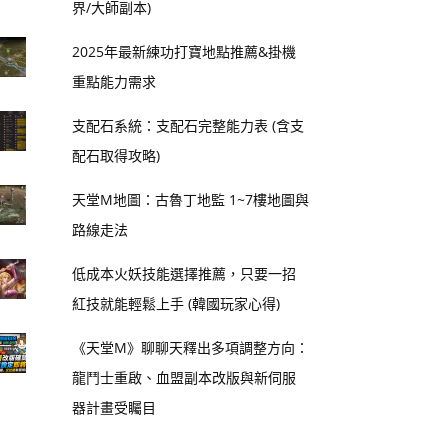
界/大師副本)
2025年最新練功打寶地點推薦&掛機
重點能力需求
支配石系統：支配石完整能力表 (含支
配石取得攻略)
天堂M地圖：古魯丁地監 1~7樓地圖與
路線走法
低成本火妖技能選擇推薦，只要一招
紅技就能輕鬆上手 (韓國玩家心得)
《天堂M》聊聊天釋出多項調整方向：
龍鬥士重啟、血盟副本改版與新伺服
器計畫受矚目