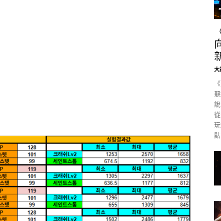
大
《
競
說
從
玩
點