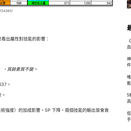
/724385)
來看出屬性對技能的影響：
《
血
神
件
9 點），其餘素質不變。
唯
能
637。
2。
5
高
法術強度）的加成影響。SP 下降，兩個技能的輸出皆會衰
低
手