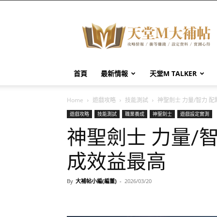
天
堂
M
大
補
帖
首頁
最新情報
天堂M TALKER
Home
遊戲攻略
技能測試
神聖劍士 力量/智力 
遊戲攻略
技能測試
職業養成
神聖劍士
遊戲設定實測
神聖劍士 力量/
成效益最高
By
大補帖小編(編董)
-
2026/03/20