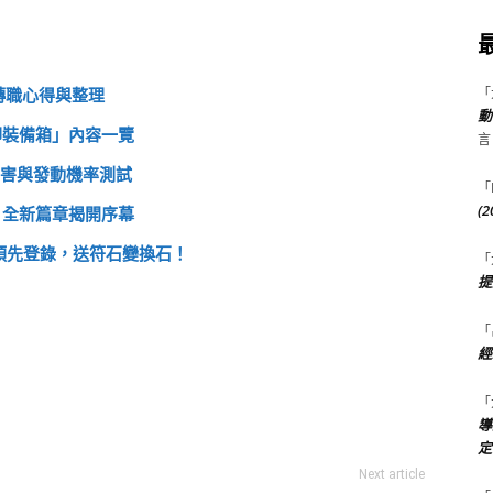
「
轉職心得與整理
動
印裝備箱」內容一覽
言
能傷害與發動機率測試
「
(
言，全新篇章揭開序幕
放預先登錄，送符石變換石！
「
提
「
經
「
導
定
Next article