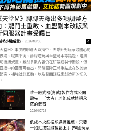
《天堂M》聊聊天釋出多項調整方
向：龍鬥士重啟、血盟副本改版與
新伺服器計畫受矚目
補帖小編(編董)
-
2026/08/03
0
天堂M》本次的聊聊天直播中，團隊針對玩家最關心的
技場、職業平衡、離線遊玩與血盟副本等議題，陸續
明後續規畫。雖然多數內容仍在研議或製作階段，但
直播中的回應可看出，開發團隊正將重點放在改善遊
節奏、補強社群互動，以及替回歸玩家創造新的切入
。
唯一級武器(青武)製作方式公開！
需先上「太古」才能成就這把永
恆的武器
2026/07/28
低成本火妖技能選擇推薦，只要
一招紅技就能輕鬆上手 (韓國玩家