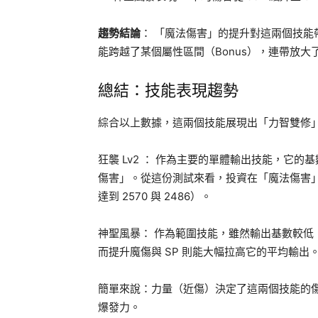
趨勢結論
： 「魔法傷害」的提升對這兩個技能
能跨越了某個屬性區間（Bonus），連帶放大
總結：技能表現趨勢
綜合以上數據，這兩個技能展現出「力智雙修
狂襲 Lv2 ： 作為主要的單體輸出技能，它
傷害」。從這份測試來看，投資在「魔法傷害
達到 2570 與 2486）。
神聖風暴： 作為範圍技能，雖然輸出基數較
而提升魔傷與 SP 則能大幅拉高它的平均輸出
簡單來說：力量（近傷）決定了這兩個技能的傷
爆發力。