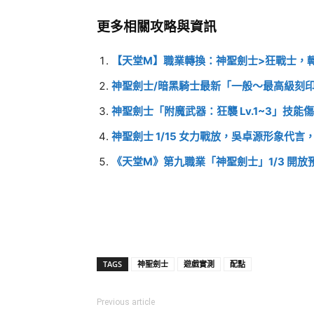
更多相關攻略與資訊
【天堂M】職業轉換：神聖劍士>狂戰士，
神聖劍士/暗黑騎士最新「一般～最高級刻
神聖劍士「附魔武器：狂襲 Lv.1~3」技
神聖劍士 1/15 女力戰放，吳卓源形象代
《天堂M》第九職業「神聖劍士」1/3 開
TAGS
神聖劍士
遊戲實測
配點
Previous article