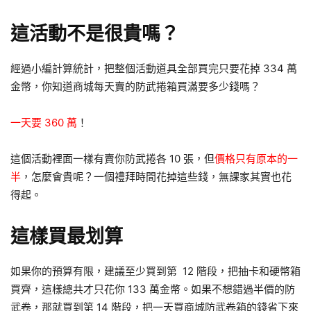
這活動不是很貴嗎？
經過小編計算統計，把整個活動道具全部買完只要花掉 334 萬
金幣，你知道商城每天賣的防武捲箱買滿要多少錢嗎？
一天要 360 萬
！
這個活動裡面一樣有賣你防武捲各 10 張，但
價格只有原本的一
半
，怎麼會貴呢？一個禮拜時間花掉這些錢，無課家其實也花
得起。
這樣買最划算
如果你的預算有限，建議至少買到第 12 階段，把抽卡和硬幣箱
買齊，這樣總共才只花你 133 萬金幣。如果不想錯過半價的防
武卷，那就買到第 14 階段，把一天買商城防武卷箱的錢省下來