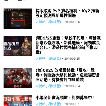
韓版取消 PvP 排名福利，10/2 推新
設定預測與新屬性關聯
大補帖小編(編董)
-
2019/09/26
(韓)9/25更新：擊殺不死鳥、陣營戰
新增沙蟲呼喚、新萬能藥、阿頓成長
組合包、潘朵拉閃亮補給箱(回復印
章)
大補帖小編(編董)
-
2019/09/25
(台)0925 改版最終章「反攻」登
場，伺服器大移民啟動、危險祕密倉
庫活動，有機會打到紅藍裝
大補帖小編(編董)
-
2019/09/24
小編全新實況頻道，訂閱募集中！
大補帖小編(編董)
-
2019/09/21