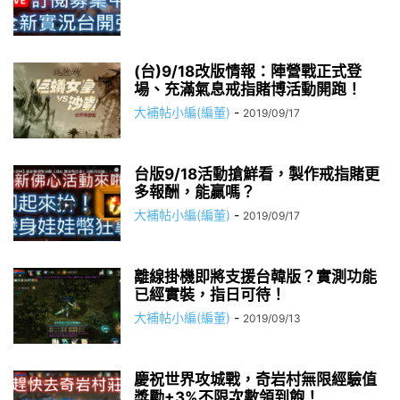
(台)9/18改版情報：陣營戰正式登
場、充滿氣息戒指賭博活動開跑！
大補帖小編(編董)
-
2019/09/17
台版9/18活動搶鮮看，製作戒指賭更
多報酬，能贏嗎？
大補帖小編(編董)
-
2019/09/17
離線掛機即將支援台韓版？實測功能
已經實裝，指日可待！
大補帖小編(編董)
-
2019/09/13
慶祝世界攻城戰，奇岩村無限經驗值
獎勵+3%不限次數領到飽！