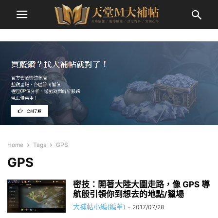
Home
Tags
GPS
GPS
密技：開著大陸大圖走路，像 GPS 導
航般引領你到想去的地點/獵場
大補帖小編(編董)
-
2017/07/28