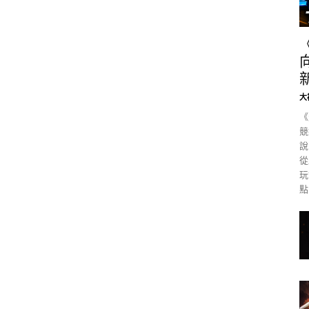
大
《
競
說
從
玩
點