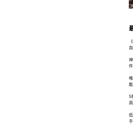
《
血
神
件
唯
能
5
高
低
手