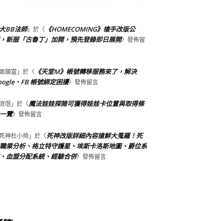
大BB法師
《HOMECOMING》槍手改版公
」於〈
，新服「古魯丁」加開，預先登錄即日展開
〉發佈留
《天堂M》帳號轉移服務來了，解決
姬順富
」於〈
oogle、FB 帳號綁定困擾
〉發佈留言
魔法娃娃探險可獲得娃娃卡位置與取得條
流氓
」於〈
一覽
〉發佈留言
死神改版詳細內容搶鮮大蒐羅！死
死神杜小帅
」於〈
職業分析、格立特守護星、埃斯卡洛斯地圖、爵位系
、血盟分配系統、經驗合併
〉發佈留言