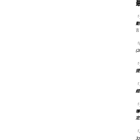
「
動
言
「
(
「
提
「
經
「
導
定
「
3