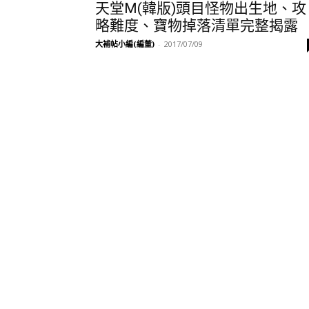
天堂M(韓版)頭目怪物出生地、攻
略難度、寶物掉落清單完整揭露
大補帖小編(編董)
-
2017/07/09