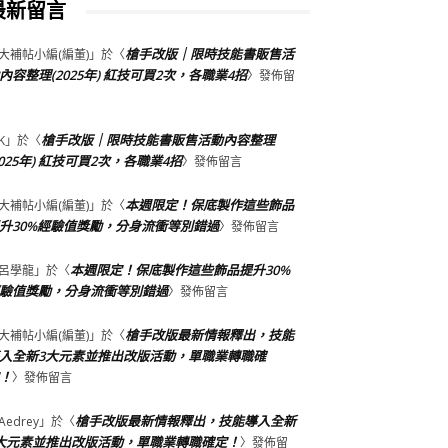
最新留言
槍手改版｜限時技能書販售活
大補帖小編(編董)
」於〈
內容整理(2025年) 紅技可買2次，各職業4招
〉發佈留
槍手改版｜限時技能書販售活動內容整理
K
」於〈
2025年) 紅技可買2次，各職業4招
〉發佈留言
本週限定！保底製作這些飾品
大補帖小編(編董)
」於〈
升30%經驗值獎勵，分身流衝等別錯過
〉發佈留言
本週限定！保底製作這些飾品提升30%
呂學龍
」於〈
驗值獎勵，分身流衝等別錯過
〉發佈留言
槍手改版最新情報釋出，技能
大補帖小編(編董)
」於〈
入全新3大元素並推出改版活動，單職業轉職確
！
〉發佈留言
槍手改版最新情報釋出，技能導入全新
Aedrey
」於〈
大元素並推出改版活動，單職業轉職確定！
〉發佈留