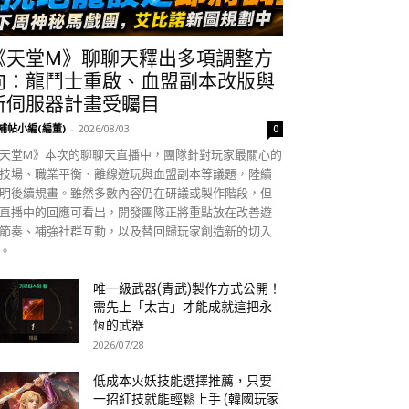
《天堂M》聊聊天釋出多項調整方
向：龍鬥士重啟、血盟副本改版與
新伺服器計畫受矚目
補帖小編(編董)
-
2026/08/03
0
天堂M》本次的聊聊天直播中，團隊針對玩家最關心的
技場、職業平衡、離線遊玩與血盟副本等議題，陸續
明後續規畫。雖然多數內容仍在研議或製作階段，但
直播中的回應可看出，開發團隊正將重點放在改善遊
節奏、補強社群互動，以及替回歸玩家創造新的切入
。
唯一級武器(青武)製作方式公開！
需先上「太古」才能成就這把永
恆的武器
2026/07/28
低成本火妖技能選擇推薦，只要
一招紅技就能輕鬆上手 (韓國玩家