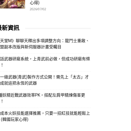
心得)
2026/07/02
最新資訊
天堂M》聊聊天釋出多項調整方向：龍鬥士重啟、
盟副本改版與新伺服器計畫受矚目
話武器研磨系統，上青武前必做，但成功研磨有條
！
一級武器(青武)製作方式公開！需先上「太古」才
成就這把永恆的武器
種妖精近戰武器效率PK，搭配左肩甲精煉傷害更
！
成本火妖技能選擇推薦，只要一招紅技就能輕鬆上
 (韓國玩家心得)