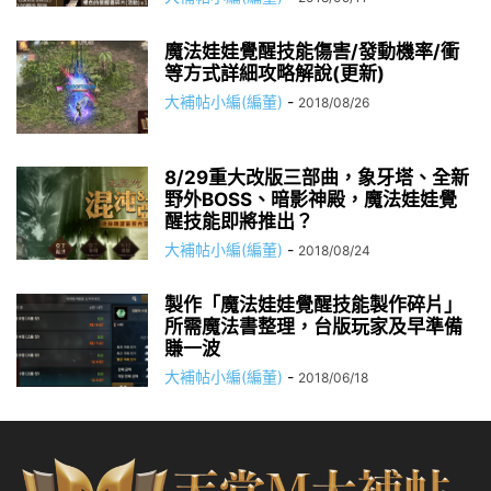
魔法娃娃覺醒技能傷害/發動機率/衝
等方式詳細攻略解說(更新)
大補帖小編(編董)
-
2018/08/26
8/29重大改版三部曲，象牙塔、全新
野外BOSS、暗影神殿，魔法娃娃覺
醒技能即將推出？
大補帖小編(編董)
-
2018/08/24
製作「魔法娃娃覺醒技能製作碎片」
所需魔法書整理，台版玩家及早準備
賺一波
大補帖小編(編董)
-
2018/06/18