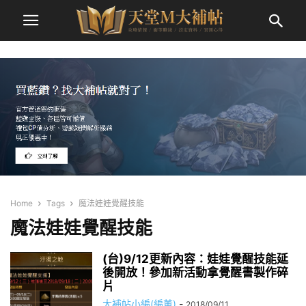
Home
Tags
魔法娃娃覺醒技能
魔法娃娃覺醒技能
(台)9/12更新內容：娃娃覺醒技能延
後開放！參加新活動拿覺醒書製作碎
片
大補帖小編(編董)
-
2018/09/11