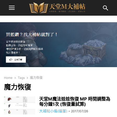
Home
Tags
魔力恢復
魔力恢復
天堂M魔法娃娃恢復 MP 時間調整為
每分鐘1次 (恢復量試算)
大補帖小編(編董)
-
2017/07/26