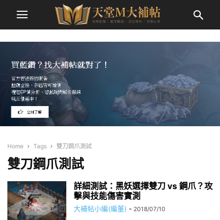
Home
Tags
雙刀鋼爪測試
雙刀鋼爪測試
詳細測試：黑妖選擇雙刀 vs 鋼爪？攻
擊與技能傷害實測
大補帖小編(編董)
-
2018/07/10