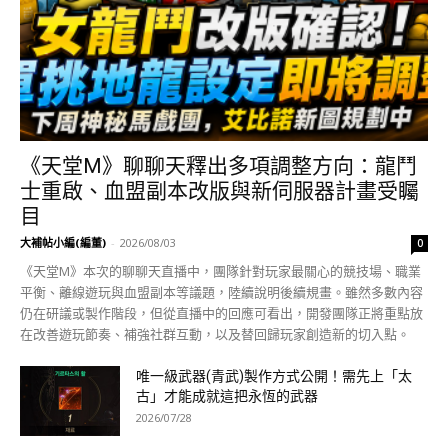
《天堂M》聊聊天釋出多項調整方向：龍鬥
士重啟、血盟副本改版與新伺服器計畫受矚
目
大補帖小編(編董)
-
2026/08/03
0
《天堂M》本次的聊聊天直播中，團隊針對玩家最關心的競技場、職業
平衡、離線遊玩與血盟副本等議題，陸續說明後續規畫。雖然多數內容
仍在研議或製作階段，但從直播中的回應可看出，開發團隊正將重點放
在改善遊玩節奏、補強社群互動，以及替回歸玩家創造新的切入點。
唯一級武器(青武)製作方式公開！需先上「太
古」才能成就這把永恆的武器
2026/07/28