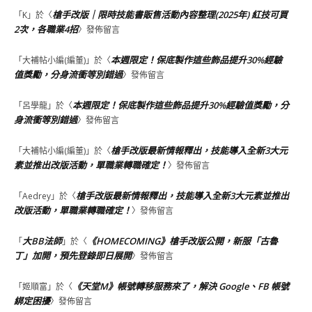
槍手改版｜限時技能書販售活動內容整理(2025年) 紅技可買
「
K
」於〈
2次，各職業4招
〉發佈留言
本週限定！保底製作這些飾品提升30%經驗
「
大補帖小編(編董)
」於〈
值獎勵，分身流衝等別錯過
〉發佈留言
本週限定！保底製作這些飾品提升30%經驗值獎勵，分
「
呂學龍
」於〈
身流衝等別錯過
〉發佈留言
槍手改版最新情報釋出，技能導入全新3大元
「
大補帖小編(編董)
」於〈
素並推出改版活動，單職業轉職確定！
〉發佈留言
槍手改版最新情報釋出，技能導入全新3大元素並推出
「
Aedrey
」於〈
改版活動，單職業轉職確定！
〉發佈留言
大BB法師
《HOMECOMING》槍手改版公開，新服「古魯
「
」於〈
丁」加開，預先登錄即日展開
〉發佈留言
《天堂M》帳號轉移服務來了，解決 Google、FB 帳號
「
姬順富
」於〈
綁定困擾
〉發佈留言