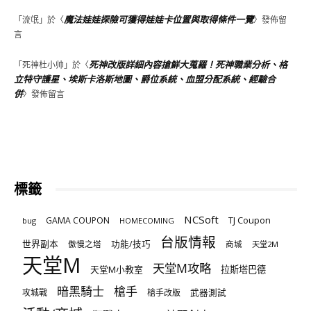
魔法娃娃探險可獲得娃娃卡位置與取得條件一覽
「
流氓
」於〈
〉發佈留
言
死神改版詳細內容搶鮮大蒐羅！死神職業分析、格
「
死神杜小帅
」於〈
立特守護星、埃斯卡洛斯地圖、爵位系統、血盟分配系統、經驗合
併
〉發佈留言
標籤
NCSoft
TJ Coupon
GAMA COUPON
bug
HOMECOMING
台版情報
世界副本
傲慢之塔
功能/技巧
商城
天堂2M
天堂M
天堂M攻略
天堂M小教室
拉斯塔巴德
暗黑騎士
槍手
攻城戰
槍手改版
武器測試