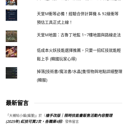
天堂M衝等必備！經驗合併計算機 & 92級衝等
預估工具正式上線！
天堂M地圖：古魯丁地監 1~7樓地圖與路線走法
低成本火妖技能選擇推薦，只要一招紅技就能輕
鬆上手 (韓國玩家心得)
掉落[技術書/魔法書/水晶]隻怪物與地點詳細整理
(韓服)
最新留言
槍手改版｜限時技能書販售活動內容整理
「
大補帖小編(編董)
」於〈
(2025年) 紅技可買2次，各職業4招
〉發佈留言