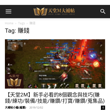
Home
Tags
賺錢
Tag: 賺錢
【天堂2M】新手必看的8個觀念與技巧(賺
錢/練功/裝備/技能/賺鑽/打寶/賺鑽/蒐集品)
大補帖小編(編董)
-
2019/12/02
0