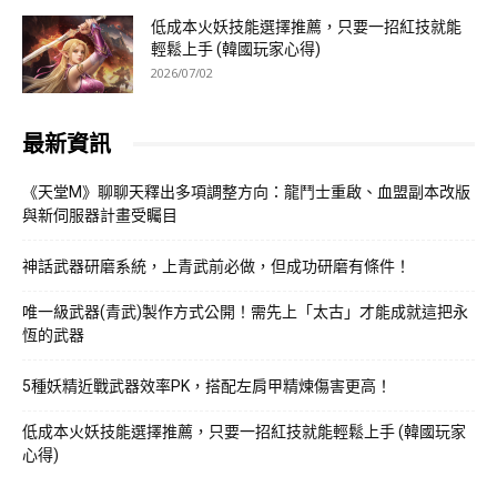
低成本火妖技能選擇推薦，只要一招紅技就能
輕鬆上手 (韓國玩家心得)
2026/07/02
最新資訊
《天堂M》聊聊天釋出多項調整方向：龍鬥士重啟、血盟副本改版
與新伺服器計畫受矚目
神話武器研磨系統，上青武前必做，但成功研磨有條件！
唯一級武器(青武)製作方式公開！需先上「太古」才能成就這把永
恆的武器
5種妖精近戰武器效率PK，搭配左肩甲精煉傷害更高！
低成本火妖技能選擇推薦，只要一招紅技就能輕鬆上手 (韓國玩家
心得)