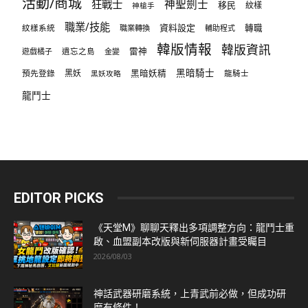
活動/商城
狂戰士
神聖劍士
移民
紋樣
神槍手
職業/技能
資料設定
紋樣系統
轉職
職業轉換
輔助程式
韓版情報
韓版資訊
雷神
遊戲橘子
遺忘之島
金變
黑暗騎士
預先登錄
黑妖
黑暗妖精
龍騎士
黑妖攻略
龍鬥士
EDITOR PICKS
《天堂M》聊聊天釋出多項調整方向：龍鬥士重
啟、血盟副本改版與新伺服器計畫受矚目
2026/08/03
神話武器研磨系統，上青武前必做，但成功研
磨有條件！