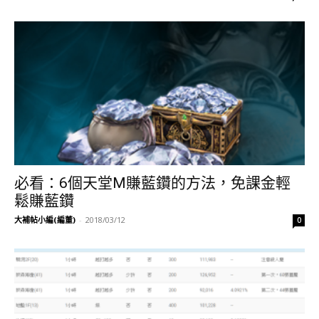
必看：6個天堂M賺藍鑽的方法，免課金輕
鬆賺藍鑽
大補帖小編(編董)
-
2018/03/12
0