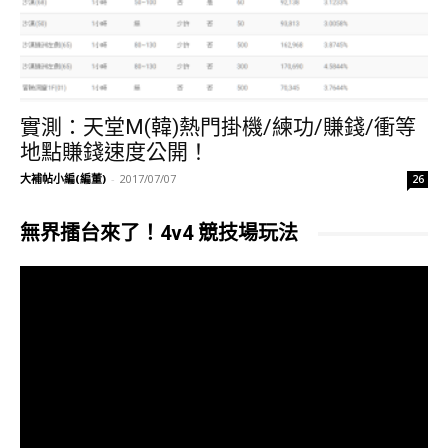
實測：天堂M(韓)熱門掛機/練功/賺錢/衝等
地點賺錢速度公開！
大補帖小編(編董)
-
2017/07/07
26
無界擂台來了！4v4 競技場玩法