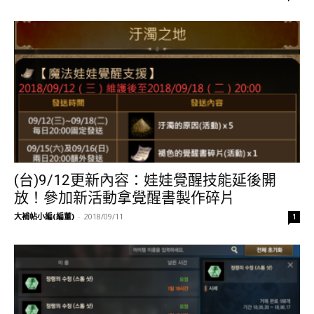
(台)9/12更新內容：娃娃覺醒技能延後開
放！參加新活動拿覺醒書製作碎片
大補帖小編(編董)
-
2018/09/11
1