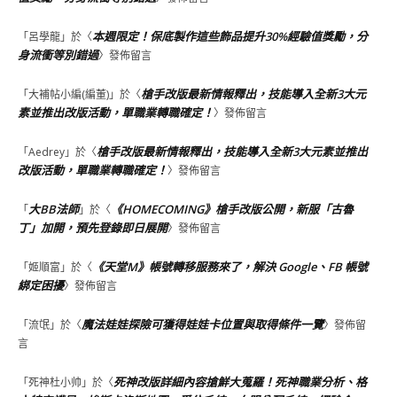
本週限定！保底製作這些飾品提升30%經驗值獎勵，分
「
呂學龍
」於〈
身流衝等別錯過
〉發佈留言
槍手改版最新情報釋出，技能導入全新3大元
「
大補帖小編(編董)
」於〈
素並推出改版活動，單職業轉職確定！
〉發佈留言
槍手改版最新情報釋出，技能導入全新3大元素並推出
「
Aedrey
」於〈
改版活動，單職業轉職確定！
〉發佈留言
大BB法師
《HOMECOMING》槍手改版公開，新服「古魯
「
」於〈
丁」加開，預先登錄即日展開
〉發佈留言
《天堂M》帳號轉移服務來了，解決 Google、FB 帳號
「
姬順富
」於〈
綁定困擾
〉發佈留言
魔法娃娃探險可獲得娃娃卡位置與取得條件一覽
「
流氓
」於〈
〉發佈留
言
死神改版詳細內容搶鮮大蒐羅！死神職業分析、格
「
死神杜小帅
」於〈