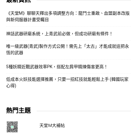
最新資訊
《天堂M》聊聊天釋出多項調整方向：龍鬥士重啟、血盟副本改版
與新伺服器計畫受矚目
神話武器研磨系統，上青武前必做，但成功研磨有條件！
唯一級武器(青武)製作方式公開！需先上「太古」才能成就這把永
恆的武器
5種妖精近戰武器效率PK，搭配左肩甲精煉傷害更高！
低成本火妖技能選擇推薦，只要一招紅技就能輕鬆上手 (韓國玩家
心得)
熱門主題
天堂M大補帖