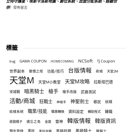
立特守護星、埃斯卡洛斯地圖、爵位系統、血盟分配系統、經驗合
併
〉發佈留言
標籤
NCSoft
TJ Coupon
GAMA COUPON
bug
HOMECOMING
台版情報
世界副本
傲慢之塔
功能/技巧
商城
天堂2M
天堂M
天堂M攻略
天堂M小教室
拉斯塔巴德
暗黑騎士
槍手
攻城戰
槍手改版
武器測試
活動/商城
狂戰士
神聖劍士
移民
紋樣
神槍手
職業/技能
資料設定
紋樣系統
轉職
職業轉換
輔助程式
韓版情報
韓版資訊
雷神
遊戲橘子
遺忘之島
金變
黑暗騎士
預先登錄
黑妖
黑暗妖精
龍騎士
黑妖攻略