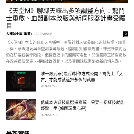
《天堂M》聊聊天釋出多項調整方向：龍鬥
士重啟、血盟副本改版與新伺服器計畫受矚
目
大補帖小編(編董)
-
2026/08/03
0
《天堂M》本次的聊聊天直播中，團隊針對玩家最關心的競技場、職業
平衡、離線遊玩與血盟副本等議題，陸續說明後續規畫。雖然多數內容
仍在研議或製作階段，但從直播中的回應可看出，開發團隊正將重點放
在改善遊玩節奏、補強社群互動，以及替回歸玩家創造新的切入點。
唯一級武器(青武)製作方式公開！需先上「太
古」才能成就這把永恆的武器
2026/07/28
低成本火妖技能選擇推薦，只要一招紅技就能
輕鬆上手 (韓國玩家心得)
2026/07/02