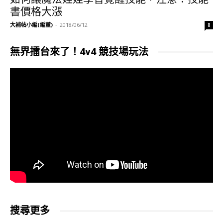
書價格大漲
大補帖小編(編董)
-
2018/06/12
8
無界擂台來了！4v4 競技場玩法
搜尋更多