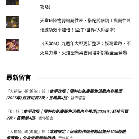
攻略)
天堂M怪物弱點屬性表，搭配武器精工與屬性耳
環練功效率加倍！(亞丁/世界/大師副本)
《天堂M》九週年大型更新整理：妖精重啟、不
死鳥力量、火焰聖所與吉爾塔斯挑戰全面登場
最新留言
槍手改版｜限時技能書販售活動內容整理
「
大補帖小編(編董)
」於〈
(2025年) 紅技可買2次，各職業4招
〉發佈留言
槍手改版｜限時技能書販售活動內容整理(2025年) 紅技可買
「
K
」於〈
2次，各職業4招
〉發佈留言
本週限定！保底製作這些飾品提升30%經驗
「
大補帖小編(編董)
」於〈
值獎勵，分身流衝等別錯過
〉發佈留言