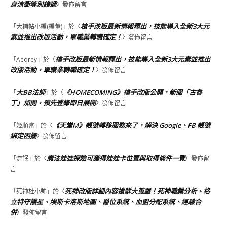
身流衝等別錯過
〉發佈留言
槍手改版最新情報釋出，技能導入全新3大元
「
大補帖小編(編董)
」於〈
素並推出改版活動，單職業轉職確定！
〉發佈留言
槍手改版最新情報釋出，技能導入全新3大元素並推出
「
Aedrey
」於〈
改版活動，單職業轉職確定！
〉發佈留言
大BB法師
《HOMECOMING》槍手改版公開，新服「古魯
「
」於〈
丁」加開，預先登錄即日展開
〉發佈留言
《天堂M》帳號轉移服務來了，解決 Google、FB 帳號
「
姬順富
」於〈
綁定困擾
〉發佈留言
魔法娃娃探險可獲得娃娃卡位置與取得條件一覽
「
流氓
」於〈
〉發佈留
言
死神改版詳細內容搶鮮大蒐羅！死神職業分析、格
「
死神杜小帅
」於〈
立特守護星、埃斯卡洛斯地圖、爵位系統、血盟分配系統、經驗合
併
〉發佈留言