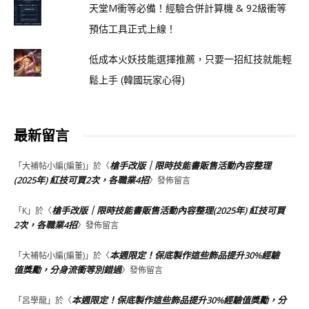
天堂M衝等必備！經驗合併計算機 & 92級衝等
預估工具正式上線！
低成本火妖技能選擇推薦，只要一招紅技就能輕
鬆上手 (韓國玩家心得)
最新留言
槍手改版｜限時技能書販售活動內容整理
「
大補帖小編(編董)
」於〈
(2025年) 紅技可買2次，各職業4招
〉發佈留言
槍手改版｜限時技能書販售活動內容整理(2025年) 紅技可買
「
K
」於〈
2次，各職業4招
〉發佈留言
本週限定！保底製作這些飾品提升30%經驗
「
大補帖小編(編董)
」於〈
值獎勵，分身流衝等別錯過
〉發佈留言
本週限定！保底製作這些飾品提升30%經驗值獎勵，分
「
呂學龍
」於〈