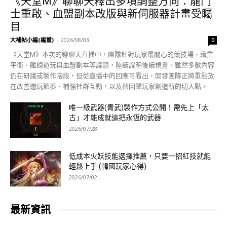
《天堂M》聊聊天釋出多項調整方向：龍鬥
士重啟、血盟副本改版與新伺服器計畫受矚
目
大補帖小編(編董)
-
2026/08/03
0
《天堂M》本次的聊聊天直播中，團隊針對玩家最關心的競技場、職業
平衡、離線遊玩與血盟副本等議題，陸續說明後續規畫。雖然多數內容
仍在研議或製作階段，但從直播中的回應可看出，開發團隊正將重點放
在改善遊玩節奏、補強社群互動，以及替回歸玩家創造新的切入點。
唯一級武器(青武)製作方式公開！需先上「太
古」才能成就這把永恆的武器
2026/07/28
低成本火妖技能選擇推薦，只要一招紅技就能
輕鬆上手 (韓國玩家心得)
2026/07/02
最新資訊