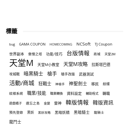
標籤
NCSoft
TJ Coupon
GAMA COUPON
bug
HOMECOMING
台版情報
世界副本
傲慢之塔
功能/技巧
商城
天堂2M
天堂M
天堂M攻略
天堂M小教室
拉斯塔巴德
暗黑騎士
槍手
攻城戰
槍手改版
武器測試
活動/商城
狂戰士
神聖劍士
移民
紋樣
神槍手
職業/技能
資料設定
紋樣系統
轉職
職業轉換
輔助程式
韓版情報
韓版資訊
雷神
遊戲橘子
遺忘之島
金變
黑暗騎士
預先登錄
黑妖
黑暗妖精
龍騎士
黑妖攻略
龍鬥士