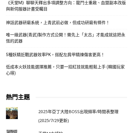
《天堂M》聊聊天釋出多項調整方向：龍鬥士重啟、血盟副本改版
與新伺服器計畫受矚目
神話武器研磨系統，上青武前必做，但成功研磨有條件！
唯一級武器(青武)製作方式公開！需先上「太古」才能成就這把永
恆的武器
5種妖精近戰武器效率PK，搭配左肩甲精煉傷害更高！
低成本火妖技能選擇推薦，只要一招紅技就能輕鬆上手 (韓國玩家
心得)
熱門主題
2025年亞丁大陸BOSS出現頻率/時間表整理
(2025/7/29更新)