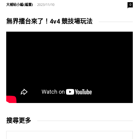
大補帖小編(編董)
-
2023/11/10
0
無界擂台來了！4v4 競技場玩法
搜尋更多