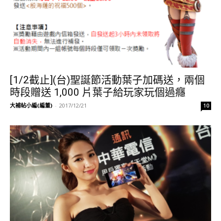
[1/2截止](台)聖誕節活動葉子加碼送，兩個
時段贈送 1,000 片葉子給玩家玩個過癮
大補帖小編(編董)
-
2017/12/21
10