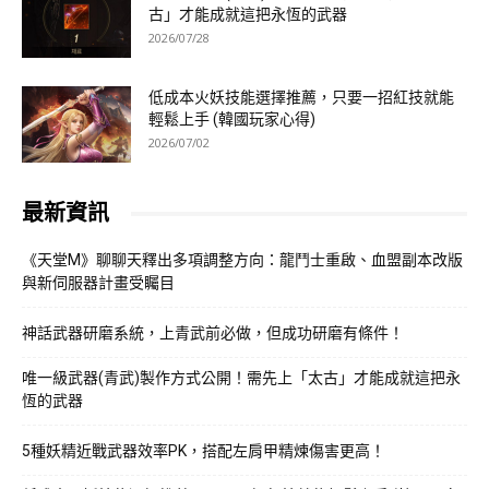
古」才能成就這把永恆的武器
2026/07/28
低成本火妖技能選擇推薦，只要一招紅技就能
輕鬆上手 (韓國玩家心得)
2026/07/02
最新資訊
《天堂M》聊聊天釋出多項調整方向：龍鬥士重啟、血盟副本改版
與新伺服器計畫受矚目
神話武器研磨系統，上青武前必做，但成功研磨有條件！
唯一級武器(青武)製作方式公開！需先上「太古」才能成就這把永
恆的武器
5種妖精近戰武器效率PK，搭配左肩甲精煉傷害更高！