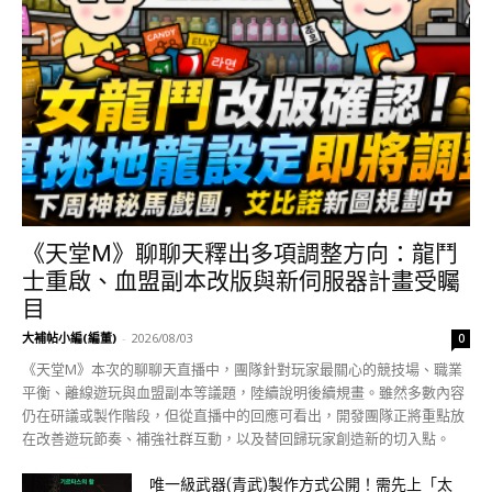
《天堂M》聊聊天釋出多項調整方向：龍鬥
士重啟、血盟副本改版與新伺服器計畫受矚
目
大補帖小編(編董)
-
2026/08/03
0
《天堂M》本次的聊聊天直播中，團隊針對玩家最關心的競技場、職業
平衡、離線遊玩與血盟副本等議題，陸續說明後續規畫。雖然多數內容
仍在研議或製作階段，但從直播中的回應可看出，開發團隊正將重點放
在改善遊玩節奏、補強社群互動，以及替回歸玩家創造新的切入點。
唯一級武器(青武)製作方式公開！需先上「太