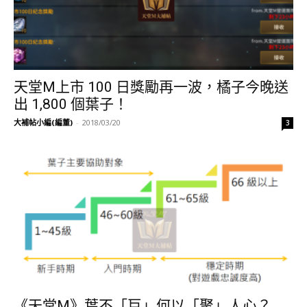
天堂M上市 100 日獎勵再一波，橘子今晚送
出 1,800 個葉子！
大補帖小編(編董)
-
2018/03/20
3
《天堂M》葉不「巨」何以「聚」人心？