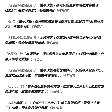
槍手改版｜限時技能書販售活動內容整理
「
大補帖小編(編董)
」於〈
(2025年) 紅技可買2次，各職業4招
〉發佈留言
槍手改版｜限時技能書販售活動內容整理(2025年) 紅技可買
「
K
」於〈
2次，各職業4招
〉發佈留言
本週限定！保底製作這些飾品提升30%經驗
「
大補帖小編(編董)
」於〈
值獎勵，分身流衝等別錯過
〉發佈留言
本週限定！保底製作這些飾品提升30%經驗值獎勵，分
「
呂學龍
」於〈
身流衝等別錯過
〉發佈留言
槍手改版最新情報釋出，技能導入全新3大元
「
大補帖小編(編董)
」於〈
素並推出改版活動，單職業轉職確定！
〉發佈留言
槍手改版最新情報釋出，技能導入全新3大元素並推出
「
Aedrey
」於〈
改版活動，單職業轉職確定！
〉發佈留言
大BB法師
《HOMECOMING》槍手改版公開，新服「古魯
「
」於〈
丁」加開，預先登錄即日展開
〉發佈留言