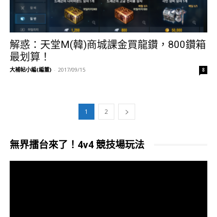
解惑：天堂M(韓)商城課金買龍鑽，800鑽箱
最划算！
大補帖小編(編董)
-
2017/09/15
8
1
2
無界擂台來了！4v4 競技場玩法