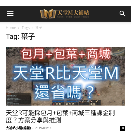
Home
Tags
葉子
Tag: 葉子
天堂R可能採包月+包葉+商城三種課金制
度？方案分享與推測
大補帖小編(編董)
-
2019/08/11
0