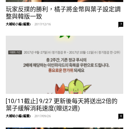
玩家反撲的勝利，橘子將金幣與葉子設定調
整與韓版一致
大補帖小編(編董)
-
2017/12/16
7
[10/11截止] 9/27 更新後每天將送出2倍的
葉子緩解消耗速度(贈送2週)
大補帖小編(編董)
-
2017/09/26
0