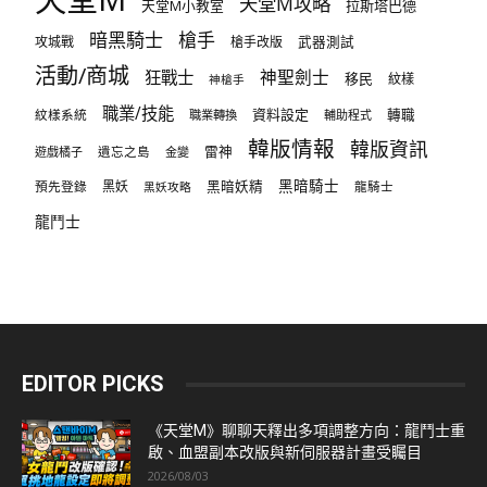
天堂M攻略
天堂M小教室
拉斯塔巴德
暗黑騎士
槍手
攻城戰
槍手改版
武器測試
活動/商城
狂戰士
神聖劍士
移民
紋樣
神槍手
職業/技能
資料設定
紋樣系統
轉職
職業轉換
輔助程式
韓版情報
韓版資訊
雷神
遊戲橘子
遺忘之島
金變
黑暗騎士
預先登錄
黑妖
黑暗妖精
龍騎士
黑妖攻略
龍鬥士
EDITOR PICKS
《天堂M》聊聊天釋出多項調整方向：龍鬥士重
啟、血盟副本改版與新伺服器計畫受矚目
2026/08/03