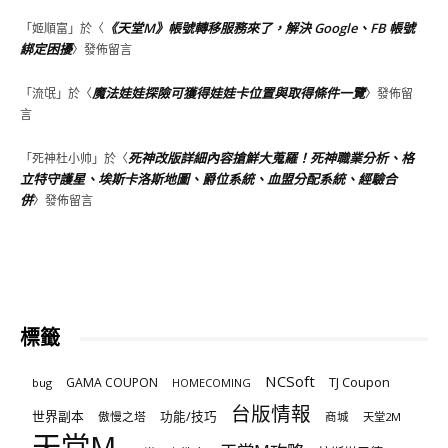
《天堂M》帳號轉移服務來了，解決 Google、FB 帳號
「
姬順富
」於〈
綁定困擾
〉發佈留言
魔法娃娃探險可獲得娃娃卡位置與取得條件一覽
「
流氓
」於〈
〉發佈留
言
死神改版詳細內容搶鮮大蒐羅！死神職業分析、格
「
死神杜小帅
」於〈
立特守護星、埃斯卡洛斯地圖、爵位系統、血盟分配系統、經驗合
併
〉發佈留言
標籤
NCSoft
TJ Coupon
GAMA COUPON
bug
HOMECOMING
台版情報
世界副本
傲慢之塔
功能/技巧
商城
天堂2M
天堂M