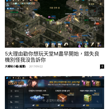
5大理由勸你想玩天堂M盡早開始，錯失良
機別怪我沒告訴你
大補帖小編(編董)
-
2017/09/22
0