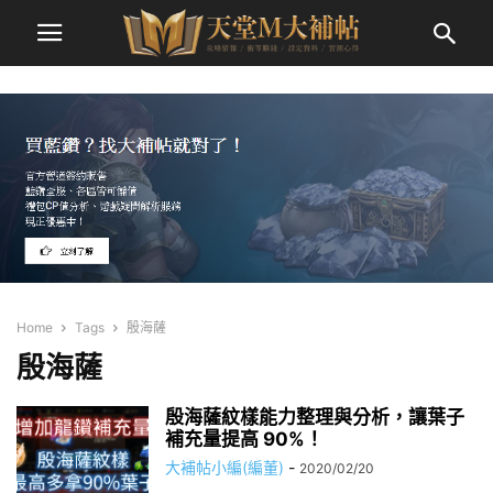
Home
Tags
殷海薩
殷海薩
殷海薩紋樣能力整理與分析，讓葉子
補充量提高 90%！
大補帖小編(編董)
-
2020/02/20