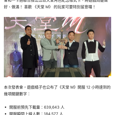
會和一卡通聯合推出五款天堂角色紀念樣式卡，將遊戲周邊做
好、做滿！ 喜歡 《天堂 M》 的玩家可要特別留意囉！
本次發表會，遊戲橘子也公布了《天堂 M》開服 12 小時達到的
幾項關鍵數字：
開服前預先下載量：639,643 人
開服瞬間上線人數：184,577 人