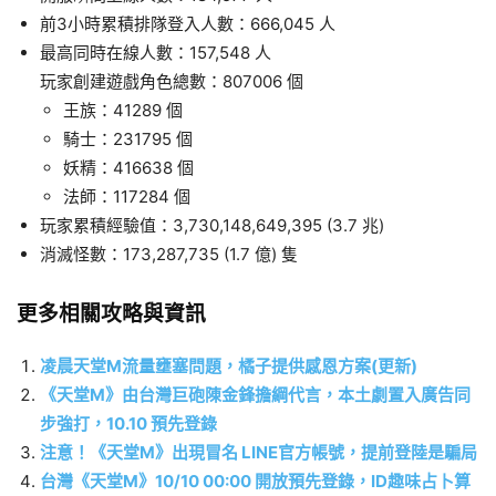
前3小時累積排隊登入人數：666,045 人
最高同時在線人數：157,548 人
玩家創建遊戲角色總數：807006 個
王族：41289 個
騎士：231795 個
妖精：416638 個
法師：117284 個
玩家累積經驗值：3,730,148,649,395 (3.7 兆)
消滅怪數：173,287,735 (1.7 億) 隻
更多相關攻略與資訊
凌晨天堂M流量壅塞問題，橘子提供感恩方案(更新)
《天堂M》由台灣巨砲陳金鋒擔綱代言，本土劇置入廣告同
步強打，10.10 預先登錄
注意！《天堂M》出現冒名 LINE官方帳號，提前登陸是騙局
台灣《天堂M》10/10 00:00 開放預先登錄，ID趣味占卜算