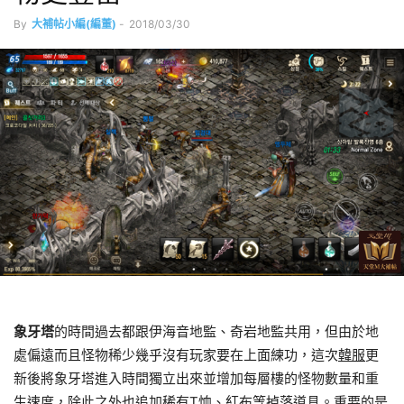
By
大補帖小編(編董)
-
2018/03/30
象牙塔
的時間過去都跟伊海音地監、奇岩地監共用，但由於地
處偏遠而且怪物稀少幾乎沒有玩家要在上面練功，這次
韓服
更
新後將象牙塔進入時間獨立出來並增加每層樓的怪物數量和重
生速度，除此之外也追加稀有T恤、紅布等掉落道具。重要的是