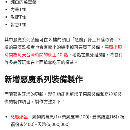
純白的萬靈藥
力量T恤
敏捷T恤
智慧T恤
其中惡魔系列裝備可在 8 樓的頭目「惡魔」身上掉落取得，7
樓的惡魔監視者也會有較小的機率掉落惡魔王裝備。
惡魔出現
時間為每天台灣時間的晚上 10 點
，地點在
象牙塔8樓
，將會有
許多高等玩家在上面搶奪吃王的權益。
新增惡魔系列裝備製作
而隨著象牙塔的更新，製作功能也新增了惡魔裝備和塔拉斯裝
備的製作項目，製作方法如下：
惡魔頭盔
：魔物的氣息(1)+惡魔皮革(100)+最高級鐵(16)+祝
福粉末(400)+天幣(5,000,000)