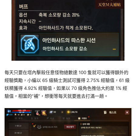
每天只要在塔內擊殺任意怪物總數達 100 隻就可以獲得額外的
經驗獎勵，小編以 65 級騎士測試可獲得 2.75% 經驗值，61 級
妖精獲得 4.92% 經驗值，如果以 70 級角色推估大約是 1% 經
驗值，相當的”補”，想衝等每天就要進去打滿一趟。