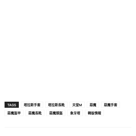
TAGS
塔拉斯手套
塔拉斯長靴
天堂M
惡魔
惡魔手套
惡魔盔甲
惡魔長靴
惡魔頭盔
象牙塔
韓版情報