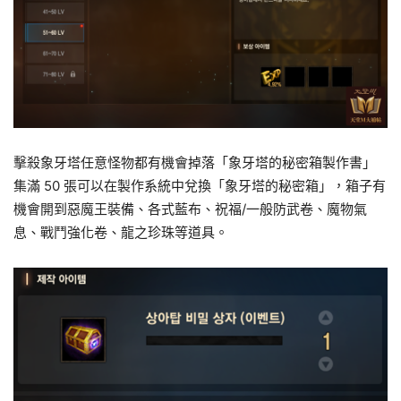
擊殺象牙塔任意怪物都有機會掉落「象牙塔的秘密箱製作書」
集滿 50 張可以在製作系統中兌換「象牙塔的秘密箱」，箱子有
機會開到惡魔王裝備、各式藍布、祝福/一般防武卷、魔物氣
息、戰鬥強化卷、龍之珍珠等道具。