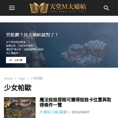
Home
Tags
少女帕歐
少女帕歐
魔法娃娃探險可獲得娃娃卡位置與取
得條件一覽
大補帖小編(編董)
-
2023/08/07